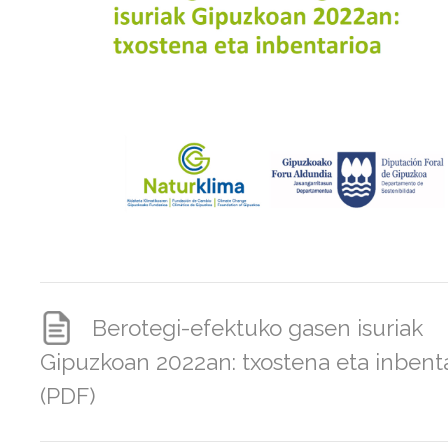
Berotegi-efektuko gasen isuriak
Gipuzkoan 2022an: txostena eta inbent
(PDF)