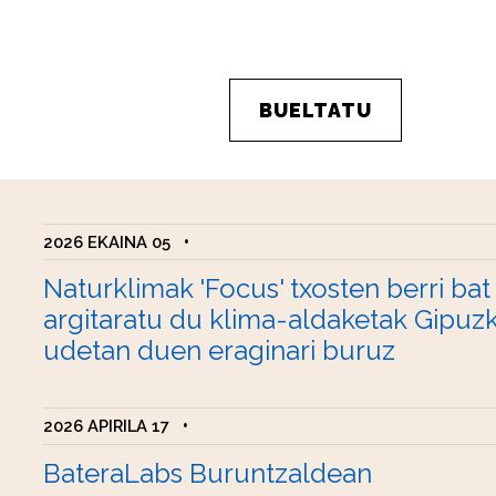
BUELTATU
2026 EKAINA 05
•
Naturklimak 'Focus' txosten berri bat
argitaratu du klima-aldaketak Gipuz
udetan duen eraginari buruz
2026 APIRILA 17
•
BateraLabs Buruntzaldean