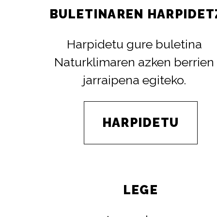
BULETINAREN HARPIDET
Harpidetu gure buletina
Naturklimaren azken berrien
jarraipena egiteko.
HARPIDETU
LEGE