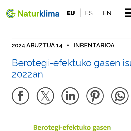
Indize nagusira jo
EU
ES
EN
Edukietara jo
2024 ABUZTUA 14
•
INBENTARIOA
Berotegi-efektuko gasen is
2022an