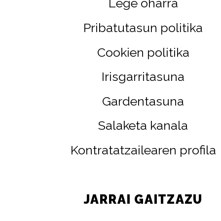
Lege oharra
Pribatutasun politika
Cookien politika
Irisgarritasuna
Gardentasuna
Salaketa kanala
Kontratatzailearen profila
JARRAI GAITZAZU