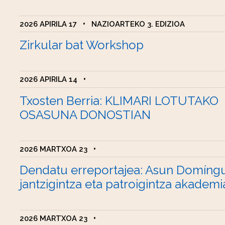
2026 APIRILA 17
•
NAZIOARTEKO 3. EDIZIOA
Zirkular bat Workshop
2026 APIRILA 14
•
Txosten Berria: KLIMARI LOTUTAKO
OSASUNA DONOSTIAN
2026 MARTXOA 23
•
Dendatu erreportajea: Asun Domíng
jantzigintza eta patroigintza akademi
2026 MARTXOA 23
•