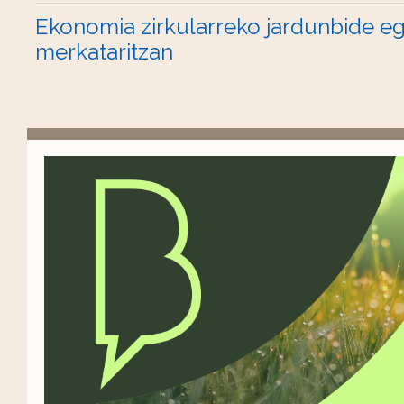
Ekonomia zirkularreko jardunbide e
merkataritzan