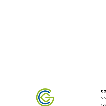
C
No
Co