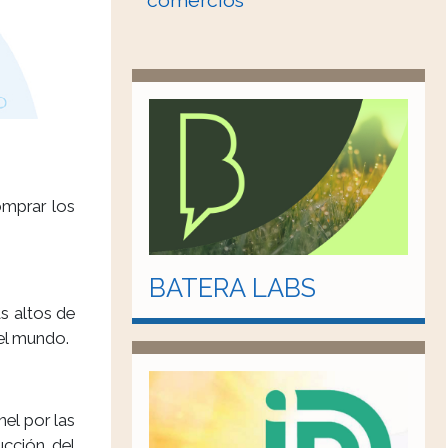
comercios
omprar los
BATERA LABS
s altos de
 el mundo.
el por las
ucción del