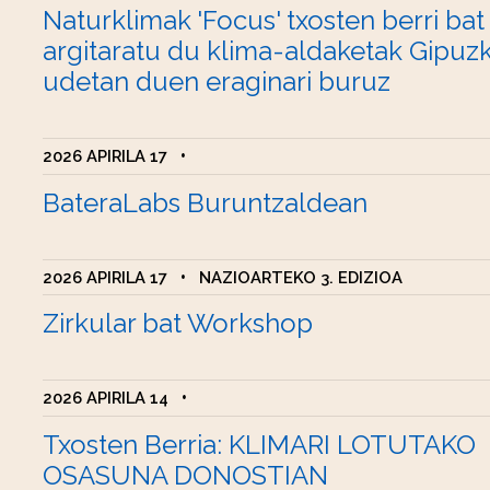
Naturklimak 'Focus' txosten berri bat
argitaratu du klima-aldaketak Gipuz
udetan duen eraginari buruz
2026 APIRILA 17
•
BateraLabs Buruntzaldean
2026 APIRILA 17
•
NAZIOARTEKO 3. EDIZIOA
Zirkular bat Workshop
2026 APIRILA 14
•
Txosten Berria: KLIMARI LOTUTAKO
OSASUNA DONOSTIAN