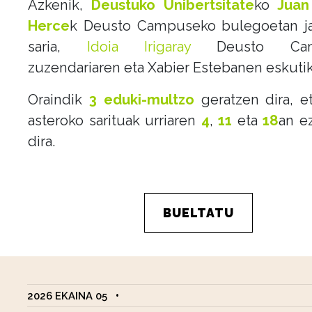
Azkenik,
Deustuko Unibertsitate
ko
Juan
Herce
k Deusto Campuseko bulegoetan j
saria,
Idoia Irigaray
Deusto Cam
zuzendariaren eta Xabier Estebanen eskutik
Oraindik
3 eduki-multzo
geratzen dira, e
asteroko sarituak urriaren
4
,
11
eta
18
an e
dira.
BUELTATU
2026 EKAINA 05
•