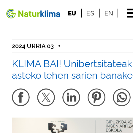
Indize nagusira jo
EU
ES
EN
Edukietara jo
2024 URRIA 03
•
KLIMA BAI! Unibertsitateak
asteko lehen sarien banake