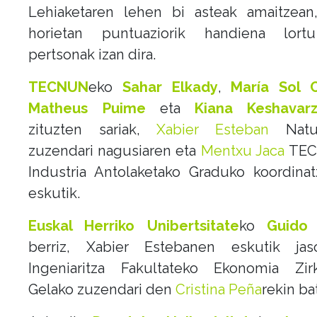
Lehiaketaren lehen bi asteak amaitzean
horietan puntuaziorik handiena lor
pertsonak izan dira.
TECNUN
eko
Sahar Elkady
,
María Sol C
Matheus Puime
eta
Kiana Keshavar
zituzten sariak,
Xabier Esteban
Natur
zuzendari nagusiaren eta
Mentxu Jaca
TE
Industria Antolaketako Graduko koordinat
eskutik.
Euskal Herriko Unibertsitate
ko
Guido
berriz, Xabier Estebanen eskutik ja
Ingeniaritza Fakultateko Ekonomia Zirk
Gelako zuzendari den
Cristina Peña
rekin ba