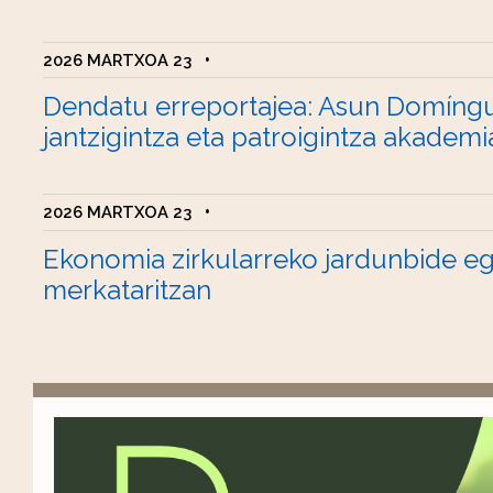
2026 MARTXOA 23
•
Dendatu erreportajea: Asun Domíng
jantzigintza eta patroigintza akademi
2026 MARTXOA 23
•
Ekonomia zirkularreko jardunbide e
merkataritzan