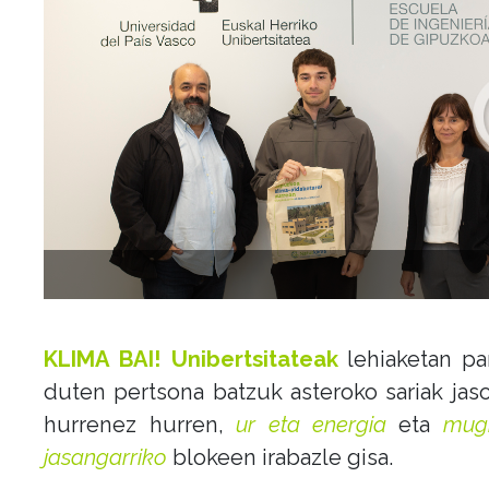
Aurrekoa
KLIMA BAI! Unibertsitateak
lehiaketan pa
duten pertsona batzuk asteroko sariak jaso
hurrenez hurren,
ur eta energia
eta
mugi
jasangarriko
blokeen irabazle gisa.