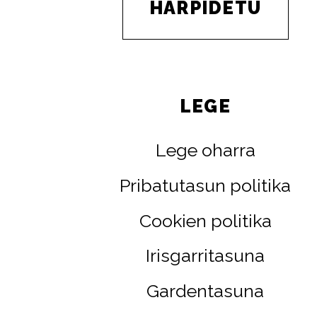
HARPIDETU
LEGE
Lege oharra
Pribatutasun politika
Cookien politika
Irisgarritasuna
Gardentasuna