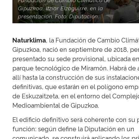
Fundación de Cambio Climático de
Gipuzkoa, Itziar Eizaguirre, en la
presentación. Foto: Diputación.
Naturklima
, la Fundación de Cambio Climá
Gipuzkoa, nació en septiembre de 2018, pe
presentado su sede provisional, ubicada en
parque tecnológico de Miramón. Habrá de 
allí hasta la construcción de sus instalacion
definitivas, que estarán en el polígono empr
de Eskuzaitzeta, en el entorno del Complej
Medioambiental de Gipuzkoa.
El edificio definitivo será coherente con su 
función: según define la Diputación en un
comunicado, se construirá aplicando los pr