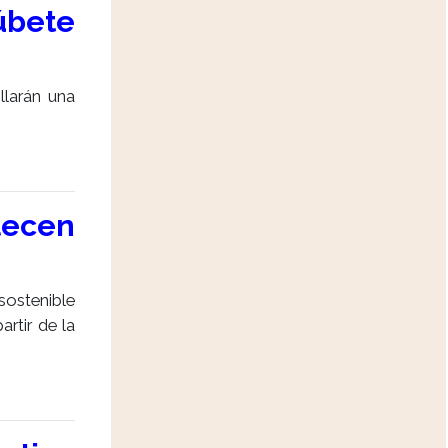
úbete
llarán una
lecen
sostenible
rtir de la