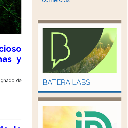
comercios
cioso
nas y
signado de
BATERA LABS