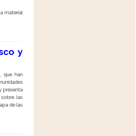
a material
sco y
, que han
munidades
y presenta
 sobre las
apa de las