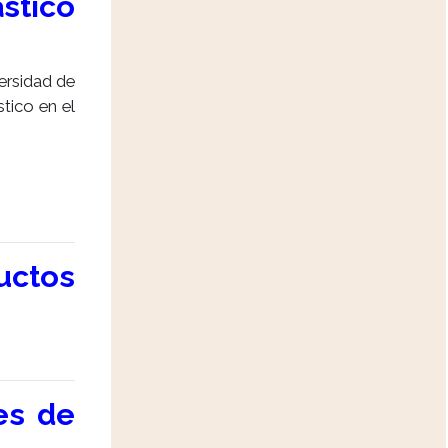
stico
ersidad de
tico en el
uctos
es de