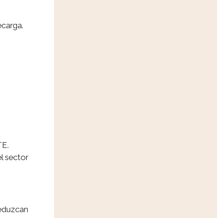
ecarga.
E.
l sector
reduzcan