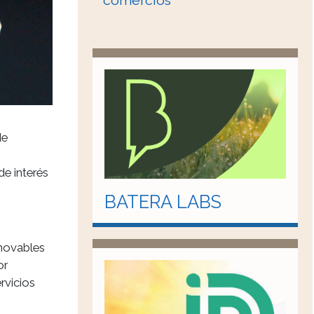
comercios
de
e interés
BATERA LABS
novables
or
rvicios