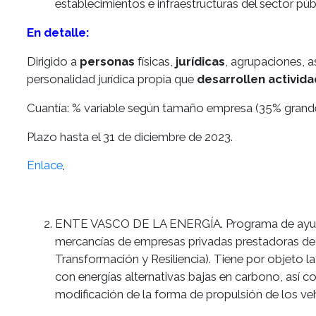
establecimientos e infraestructuras del sector púb
En detalle:
Dirigido a
personas
físicas,
jurídicas
, agrupaciones, 
personalidad jurídica propia que
desarrollen activid
Cuantía: % variable según tamaño empresa (35% gran
Plazo hasta el 31 de diciembre de 2023.
Enlace
.
ENTE VASCO DE LA ENERGÍA. Programa de ayudas p
mercancías de empresas privadas prestadoras de s
Transformación y Resiliencia). Tiene por objeto l
con energías alternativas bajas en carbono, así co
modificación de la forma de propulsión de los veh