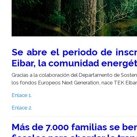
Se abre el periodo de insc
Eibar, la comunidad energét
Gracias a la colaboración del Departamento de Sostenib
los fondos Europeos Next Generation, nace TEK Eibar
Enlace 1.
Enlace 2.
Más de 7.000 familias se be