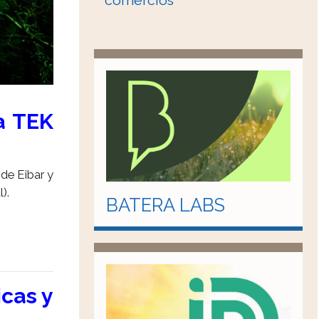
comercios
a TEK
de Eibar y
).
BATERA LABS
cas y