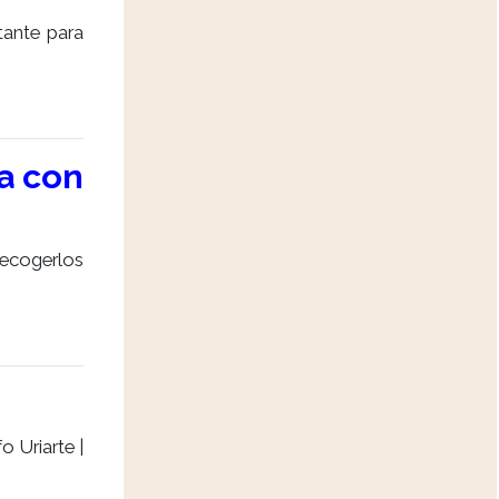
tante para
a con
 recogerlos
 Uriarte |