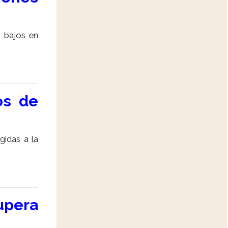
s bajos en
os de
gidas a la
upera