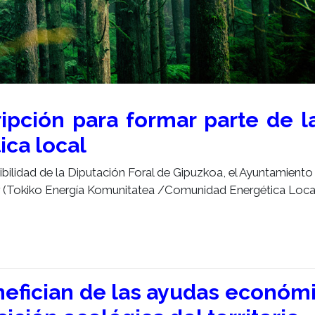
ripción para formar parte de l
ica local
ilidad de la Diputación Foral de Gipuzkoa, el Ayuntamiento 
 (Tokiko Energía Komunitatea /Comunidad Energética Local
nefician de las ayudas económi