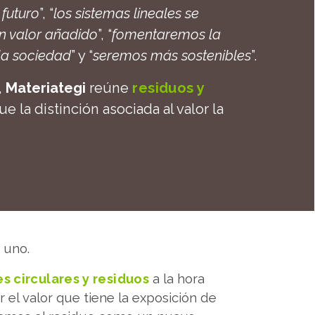
 futuro
”, “
los sistemas lineales se
n valor añadido
”, “
fomentaremos la
la sociedad
” y “
seremos más sostenibles
”.
,
Materiategi
reúne
residuos y
que la distinción asociada al valor la
a uno.
s circulares y residuos
a la hora
 el valor que tiene la exposición de