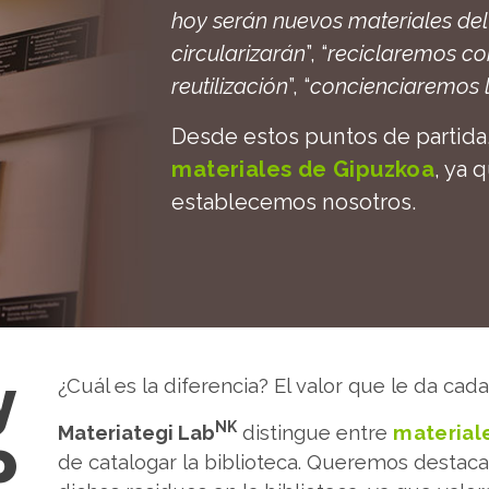
hoy serán nuevos materiales del
circularizarán
”, “
reciclaremos co
reutilización
”, “
concienciaremos 
Desde estos puntos de partida
materiales de Gipuzkoa
, ya 
establecemos nosotros.
y
¿Cuál es la diferencia? El valor que le da cad
NK
Materiategi Lab
distingue entre
materiale
o
de catalogar la biblioteca. Queremos destacar