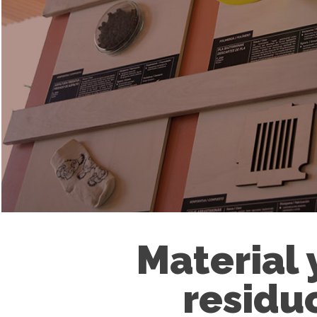
Material 
residu