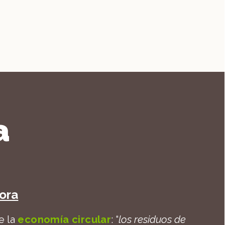
a
ora
e la
economía circular
: “
los residuos de