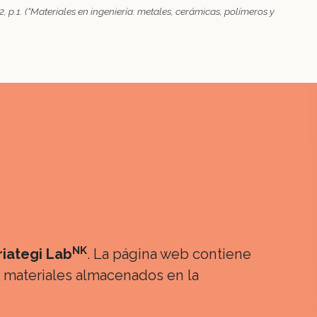
.1. (“Materiales en ingeniería: metales, cerámicas, polímeros y
NK
iategi Lab
. La página web contiene
os materiales almacenados en la