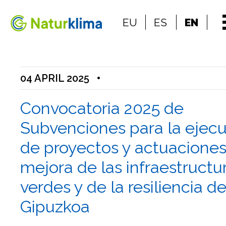
Go to the index
EU
ES
EN
Go to the content
04 APRIL 2025
•
Convocatoria 2025 de
Subvenciones para la ejec
de proyectos y actuacione
mejora de las infraestructu
verdes y de la resiliencia d
Gipuzkoa