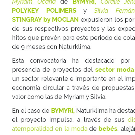
Myriam Ocaña
de
BYMYRI
,
Coralie Jeh
POLYKEY POLIMERS
y
Silvia Ferná
STINGRAY by
MOCLAN
expusieron los po
de sus respectivos proyectos y las expec
hitos que prevén para este periodo de col
de 9 meses con Naturklima.
Esta convocatoria ha destacado por
presencia de proyectos del
sector moda 
un sector relevante e importante en el imp
economía circular a través de propuesta
valor como las de Myriam y Silvia.
En el caso de
BYMYRI,
Naturklima ha desta
el proyecto impulsa, a través de sus
di
atemporalidad en la moda
de
bebés
, alej