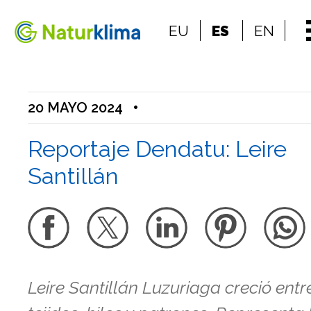
Ir al índice principal de contenidos
EU
ES
EN
Ir a los contenidos
20 MAYO 2024
•
Reportaje Dendatu: Leire
Santillán
Leire Santillán Luzuriaga creció entr