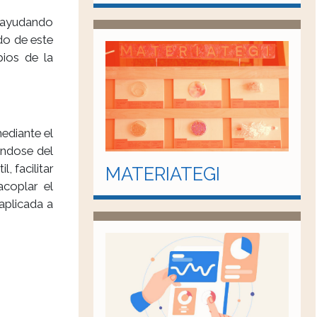
, ayudando
do de este
pios de la
mediante el
ándose del
, facilitar
MATERIATEGI
acoplar el
aplicada a