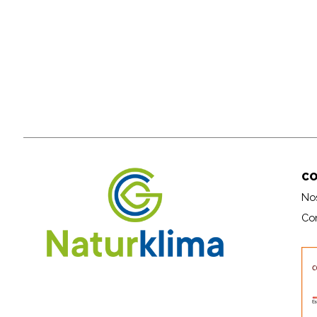
C
No
Co