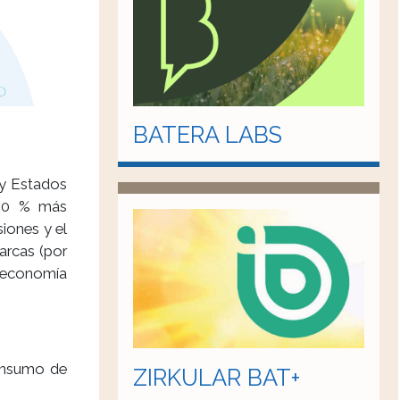
BATERA LABS
 y Estados
~60 % más
iones y el
arcas (por
 economía
onsumo de
ZIRKULAR BAT+