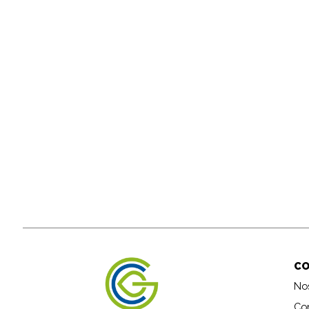
C
No
Co