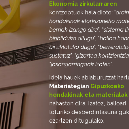
Ekonomia zirkularraren
kontzeptuek hala diote: “
orai
hondakinak etorkizuneko mate
berriak izango dira
”, “
sistema l
biribilduko ditugu
”, “
balioa hand
birziklatuko dugu
”, “
berrerabil
sustatuz
”, “
gizartea kontzientzi
“
jasangarriagoak izaten
”.
Ideia hauek abiaburutzat hart
Materiategian
Gipuzkoako
hondakinak eta materialak
nahasten dira, izatez, balioari
loturiko desberdintasuna gu
ezartzen ditugulako.