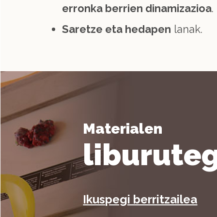
erronka berrien dinamizazioa
.
Saretze eta hedapen
lanak.
Materialen
liburute
Ikuspegi berritzailea