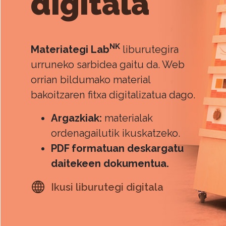
digitala
NK
Materiategi Lab
liburutegira
urruneko sarbidea gaitu da. Web
orrian bildumako material
bakoitzaren fitxa digitalizatua dago.
Argazkiak:
materialak
ordenagailutik ikuskatzeko.
PDF formatuan deskargatu
daitekeen dokumentua.
Ikusi liburutegi digitala