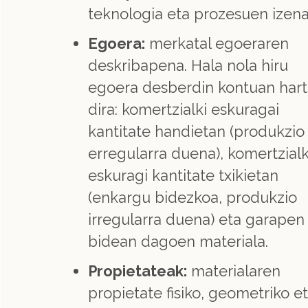
teknologia eta prozesuen izena
Egoera:
merkatal egoeraren
deskribapena. Hala nola hiru
egoera desberdin kontuan har
dira: komertzialki eskuragai
kantitate handietan (produkzio
erregularra duena), komertzialk
eskuragi kantitate txikietan
(enkargu bidezkoa, produkzio
irregularra duena) eta garapen
bidean dagoen materiala.
Propietateak:
materialaren
propietate fisiko, geometriko e