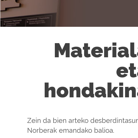
Materia
et
hondakin
Zein da bien arteko desberdintasu
Norberak emandako balioa.