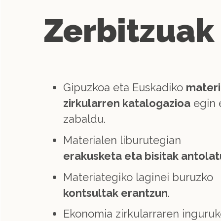
Zerbitzuak
Gipuzkoa eta Euskadiko
materi
zirkularren katalogazioa
egin 
zabaldu.
Materialen liburutegian
erakusketa eta bisitak antolat
Materiategiko laginei buruzko
kontsultak erantzun
.
Ekonomia zirkularraren inguru