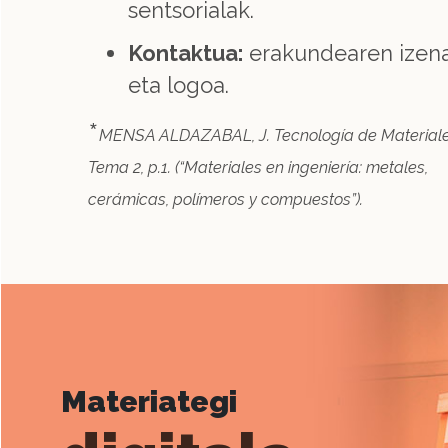
sentsorialak.
Kontaktua:
erakundearen izen
eta logoa.
*
MENSA ALDAZABAL, J. Tecnología de Materiale
Tema 2, p.1. (“Materiales en ingeniería: metales,
cerámicas, polímeros y compuestos”).
Materiategi