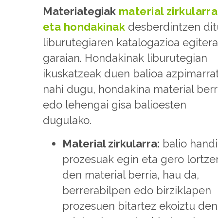
Materiategiak
material zirkularr
eta hondakinak
desberdintzen dit
liburutegiaren katalogazioa egiter
garaian. Hondakinak liburutegian
ikuskatzeak duen balioa azpimarra
nahi dugu, hondakina material berr
edo lehengai gisa balioesten
dugulako.
Material zirkularra:
balio handi
prozesuak egin eta gero lortze
den material berria, hau da,
berrerabilpen edo birziklapen
prozesuen bitartez ekoiztu den