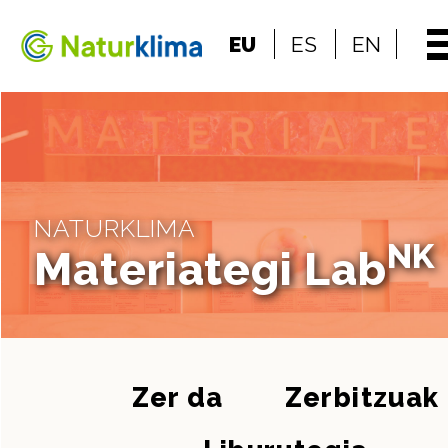
Indize nagusira jo
EU
ES
EN
Edukietara jo
NATURKLIMA
NK
Materiategi Lab
Zer da
Zerbitzuak