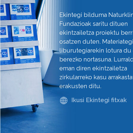
Ekintegi bilduma Naturkl
Fundazioak saritu dituen
ekintzailetza proiektu berr
osatzen duten. Materiateg
liburutegiarekin lotura du
berezko nortasuna. Lurral
eman diren ekintzailetza
zirkularreko kasu arrakast
erakusten ditu.
Ikusi Ekintegi fitxak