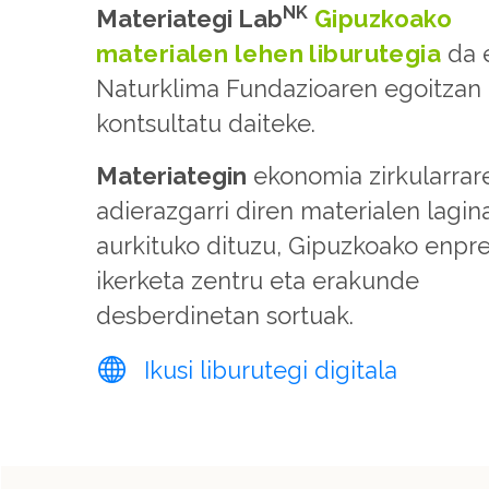
NK
Materiategi Lab
Gipuzkoako
materialen lehen liburutegia
da 
Naturklima Fundazioaren egoitzan
kontsultatu daiteke.
Materiategin
ekonomia zirkularrar
adierazgarri diren materialen lagin
aurkituko dituzu, Gipuzkoako enpre
ikerketa zentru eta erakunde
desberdinetan sortuak.
Ikusi liburutegi digitala