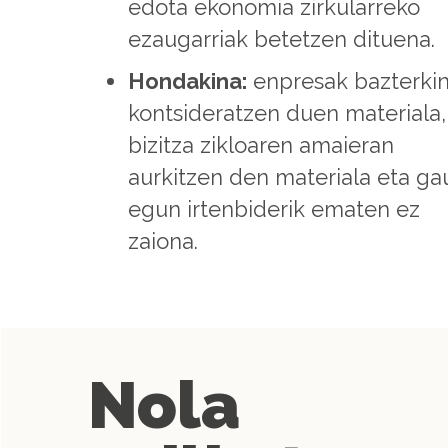
edota ekonomia zirkularreko
ezaugarriak betetzen dituena.
Hondakina:
enpresak bazterki
kontsideratzen duen materiala,
bizitza zikloaren amaieran
aurkitzen den materiala eta ga
egun irtenbiderik ematen ez
zaiona.
Nola