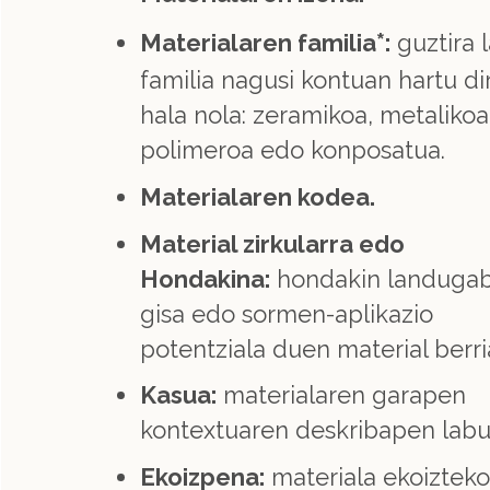
*
Materialaren familia
:
guztira 
familia nagusi kontuan hartu dir
hala nola: zeramikoa, metalikoa
polimeroa edo konposatua.
Materialaren kodea.
Material zirkularra edo
Hondakina:
hondakin landuga
gisa edo sormen-aplikazio
potentziala duen material berri
Kasua:
materialaren garapen
kontextuaren deskribapen labu
Ekoizpena:
materiala ekoizteko