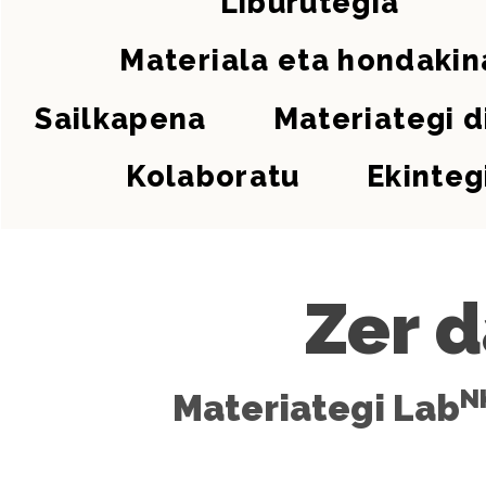
Liburutegia
Materiala eta hondakin
Sailkapena
Materiategi d
Kolaboratu
Ekinteg
Zer 
N
Materiategi Lab