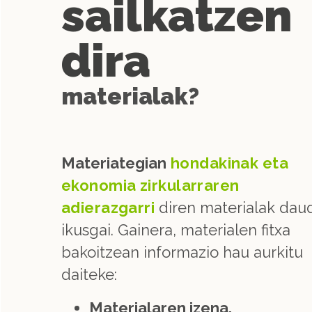
sailkatzen
dira
materialak?
Materiategian
hondakinak eta
ekonomia zirkularraren
adierazgarri
diren materialak dau
ikusgai. Gainera, materialen fitxa
bakoitzean informazio hau aurkitu
daiteke:
Materialaren izena.