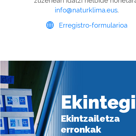
zuzenean idatzi helbide honetara
info@naturklima.eus
.
Erregistro-formularioa
Ekintegi
Ekintzailetza
erronkak