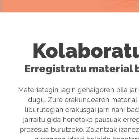
Kolaborat
Erregistratu material 
Materiategin lagin gehaigoren bila jar
dugu. Zure erakundearen material
liburutegian erakusgai jarri nahi ba
jarraitu gida honetako pausuak erreg
prozesua burutzeko. Zalantzak izanez