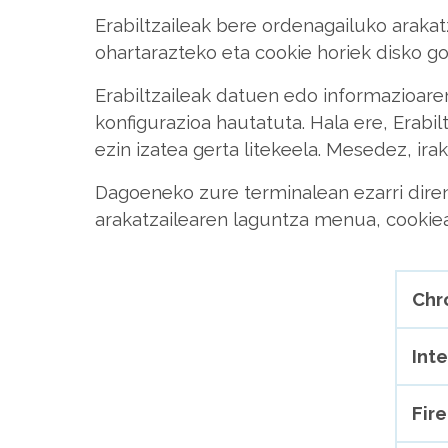
Erabiltzaileak bere ordenagailuko araka
ohartarazteko eta cookie horiek disko g
Erabiltzaileak datuen edo informazioare
konfigurazioa hautatuta. Hala ere, Erabi
ezin izatea gerta litekeela. Mesedez, ira
Dagoeneko zure terminalean ezarri diren c
arakatzailearen laguntza menua, cookiea
Ch
Int
Fir