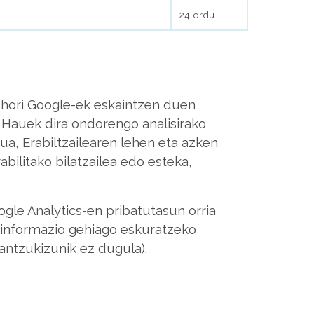
24 ordu
 hori Google-ek eskaintzen duen
 Hauek dira ondorengo analisirako
a, Erabiltzailearen lehen eta azken
abilitako bilatzailea edo esteka,
gle Analytics-en pribatutasun orria
 informazio gehiago eskuratzeko
antzukizunik ez dugula).