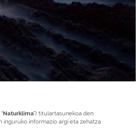
 “
Naturklima
”) titulartasunekoa den
 inguruko informazio argi eta zehatza