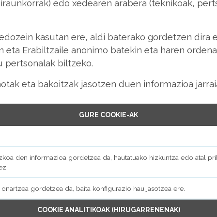
iraunkorrak) edo xedearen arabera (teknikoak, perts
edozein kasutan ere, aldi baterako gordetzen dira
 eta Erabiltzaile anonimo batekin eta haren ordenag
u pertsonalak biltzeko.
otak eta bakoitzak jasotzen duen informazioa jarrai
GURE COOKIE-AK
zkoa den informazioa gordetzea da, hautatuako hizkuntza edo atal pri
ez.
 onartzea gordetzea da, baita konfigurazio hau jasotzea ere.
COOKIE ANALITIKOAK (HIRUGARRENENAK)