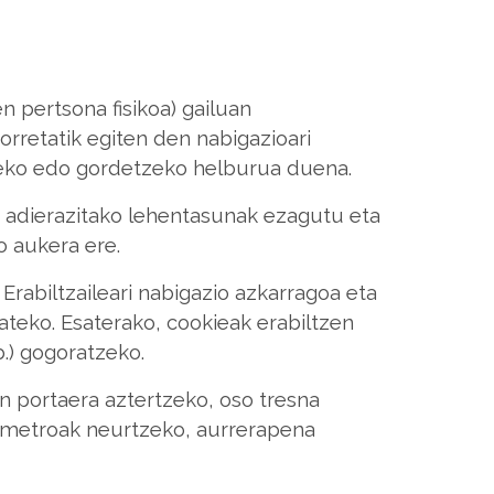
 pertsona fisikoa) gailuan
orretatik egiten den nabigazioari
zeko edo gordetzeko helburua duena.
adierazitako lehentasunak ezagutu eta
o aukera ere.
Erabiltzaileari nabigazio azkarragoa eta
ateko. Esaterako, cookieak erabiltzen
b.) gogoratzeko.
n portaera aztertzeko, oso tresna
rametroak neurtzeko, aurrerapena