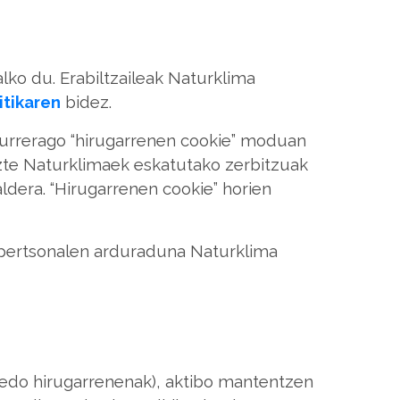
lko du. Erabiltzaileak Naturklima
itikaren
bidez.
aurrerago “hirugarrenen cookie” moduan
uzte Naturklimaek eskatutako zerbitzuak
dera. “Hirugarrenen cookie” horien
u pertsonalen arduraduna Naturklima
 edo hirugarrenenak), aktibo mantentzen