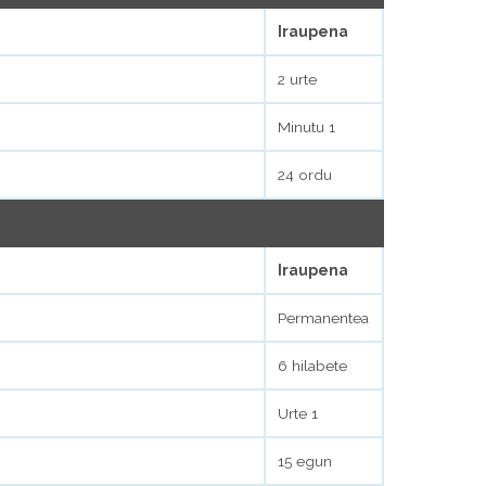
Iraupena
2 urte
Minutu 1
24 ordu
Iraupena
Permanentea
6 hilabete
Urte 1
15 egun