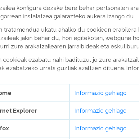
tzailea konfigura dezake bere behar pertsonalen ara
ogorrean instalatzea galarazteko aukera izango du.
n tratamendua ukatu ahalko du cookieen erabilera 
ltzaileak jakin behar du, hori egitekotan, webgune h
kurri zure arakatzailearen jarraibideak eta eskulibur
ookieak ezabatu nahi badituzu, jo zure arakatzailera
k ezabatzeko urrats guztiak azaltzen dituena. Info
rome
Informazio gehiago
ernet Explorer
Informazio gehiago
efox
Informazio gehiago