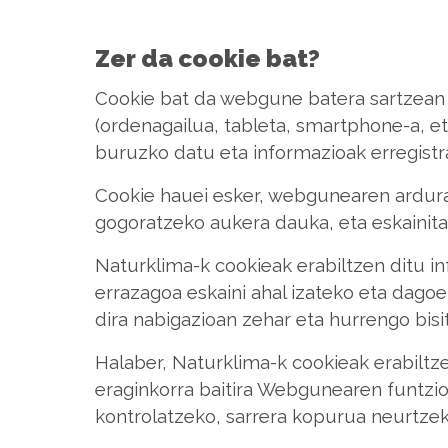
Zer da cookie bat?
Cookie bat da webgune batera sartzean 
(ordenagailua, tableta, smartphone-a, eta
buruzko datu eta informazioak erregist
Cookie hauei esker, webgunearen ardur
gogoratzeko aukera dauka, eta eskainita
Naturklima-k cookieak erabiltzen ditu in
errazagoa eskaini ahal izateko eta dago
dira nabigazioan zehar eta hurrengo bisi
Halaber, Naturklima-k cookieak erabiltz
eraginkorra baitira Webgunearen funtzi
kontrolatzeko, sarrera kopurua neurtze