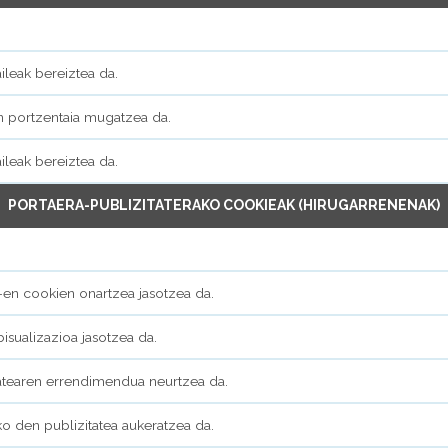
aileak bereiztea da.
n portzentaia mugatzea da.
aileak bereiztea da.
PORTAERA-PUBLIZITATERAKO COOKIEAK (HIRUGARRENENAK)
en cookien onartzea jasotzea da.
isualizazioa jasotzea da.
tatearen errendimendua neurtzea da.
ko den publizitatea aukeratzea da.