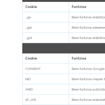
Cookie
Funtzioa
_ga
Bere funtzioa erabiltz
_gat
Bere funtzioa eskaere
_gid
Bere funtzioa erabiltz
Cookie
Funtzioa
CONSENT
Bere funtzioa Google-
NID
Bere funtzioa mapen b
ANID
Bere funtzioa publizi
1P_JAR
Bere funtzioa erakutsi