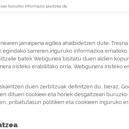
ioari buruzko informazio jasotzea da.
nearen jarraipena egitea ahalbidetzen dute. Tresna
n egindako sarreren inguruko informazioa emateko.
iltzaile batek Webgunea bisitatu duen aldien kopuru
era iristeko erabilitako orria, Webgunera iristeko er
kaintzen duen zerbitzuak definitzen du, beraz, Goo
en dituen cookieei eta horiek desgaitzeari buruzko
, pribatutasun politiken eta cookieen inguruko er
atzea