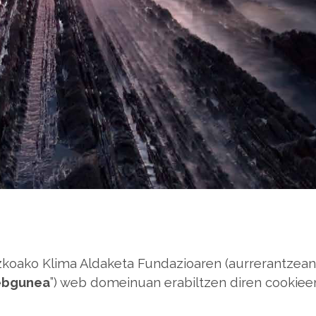
a
zkoako Klima Aldaketa Fundazioaren (aurrerantzean
bgunea
”) web domeinuan erabiltzen diren cookieen