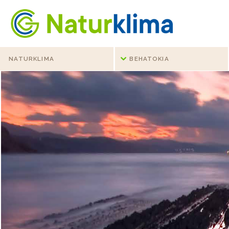
Indize nagusira jo
Edukietara jo
NATURKLIMA
BEHATOKIA