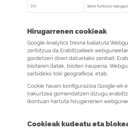
DV
Bere funtzioa nabigaz
Hirugarrenen cookieak
Google Analytics tresna baliatuta Webgu
zerbitzua da Erabiltzaileek webguneeta
gordetzen diren datuetako zenbait: Erab
bisitaren datak, bisiten iraupena, Webgun
sarbideko toki geografikoa, etab.
Cookie hauen konfigurazioa Google-ek es
irakurtzea gomendatzen dizugu erabiltz
(kontuan hartuta hirugarrenen webguneen
Cookieak kudeatu eta bloke