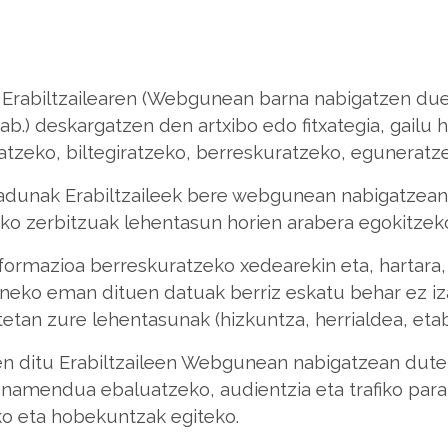
Erabiltzailearen (Webgunean barna nabigatzen duen
b.) deskargatzen den artxibo edo fitxategia, gailu h
ratzeko, biltegiratzeko, berreskuratzeko, egunerat
adunak Erabiltzaileek bere webgunean nabigatzean 
ko zerbitzuak lehentasun horien arabera egokitzek
formazioa berreskuratzeko xedearekin eta, hartara, 
eneko eman dituen datuak berriz eskatu behar ez iz
tetan zure lehentasunak (hizkuntza, herrialdea, eta
en ditu Erabiltzaileen Webgunean nabigatzean dute
onamendua ebaluatzeko, audientzia eta trafiko pa
ko eta hobekuntzak egiteko.