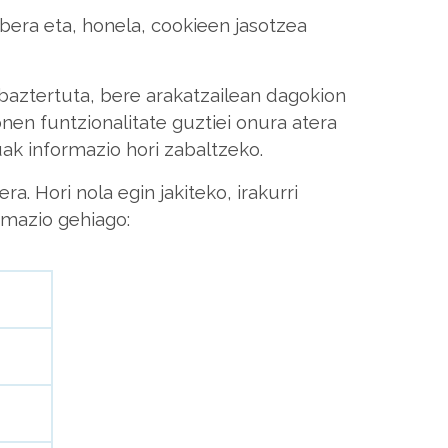
bera eta, honela, cookieen jasotzea
baztertuta, bere arakatzailean dagokion
onen funtzionalitate guztiei onura atera
uak informazio hori zabaltzeko.
. Hori nola egin jakiteko, irakurri
rmazio gehiago: