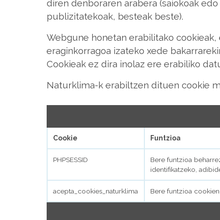
diren denboraren arabera (saiokoak edo 
publizitatekoak, besteak beste).
Webgune honetan erabilitako cookieak, 
eraginkorragoa izateko xede bakarrarekin
Cookieak ez dira inolaz ere erabiliko dat
Naturklima-k erabiltzen dituen cookie m
Cookie
Funtzioa
PHPSESSID
Bere funtzioa beharre
identifikatzeko, adibid
acepta_cookies_naturklima
Bere funtzioa cookien