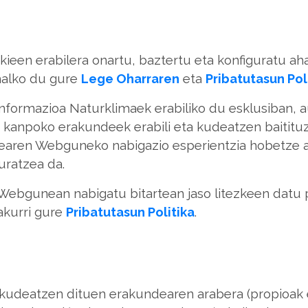
kieen erabilera onartu, baztertu eta konfiguratu aha
halko du gure
Lege Oharraren
eta
Pribatutasun Pol
nformazioa Naturklimaek erabiliko du esklusiban, 
ek kanpoko erakundeek erabili eta kudeatzen baitit
learen Webguneko nabigazio esperientzia hobetze al
uratzea da.
aio Webgunean nabigatu bitartean jaso litezkeen dat
akurri gure
Pribatutasun Politika
.
e kudeatzen dituen erakundearen arabera (propioak