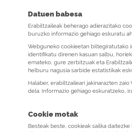
Datuen babesa
Erabiltzaileak beherago adierazitako coo
buruzko informazio gehiago eskuratu a
Webguneko cookieetan biltegiratutako i
identifikatu direnen kasuan salbu, hori
emateko, gure zerbitzuak eta Erabiltzai
helburu nagusia sarbide estatistikak esk
Halaber, erabiltzaileari jakinarazten z
dela. Informazio gehiago eskuratzeko, ir
Cookie motak
Besteak beste, cookieak sailka daitezk