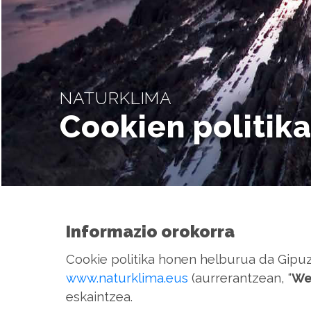
NATURKLIMA
Cookien politik
Informazio orokorra
Cookie politika honen helburua da Gipu
www.naturklima.eus
(aurrerantzean, “
We
eskaintzea.