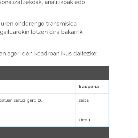
onalizatzekoak, analitikoak edo
 euren ondorengo transmisioa
ailuarekin lotzen dira bakarrik.
an ageri den koadroan ikus daitezke:
Iraupena
batuan sartuz gero zu
saioa
Urte 1