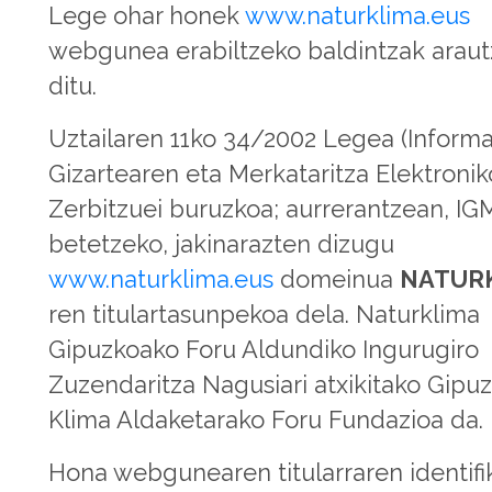
Lege ohar honek
www.naturklima.eus
webgunea erabiltzeko baldintzak arau
ditu.
Uztailaren 11ko 34/2002 Legea (Informa
Gizartearen eta Merkataritza Elektroni
Zerbitzuei buruzkoa; aurrerantzean, I
betetzeko, jakinarazten dizugu
www.naturklima.eus
domeinua
NATUR
ren titulartasunpekoa dela. Naturklima
Gipuzkoako Foru Aldundiko Ingurugiro
Zuzendaritza Nagusiari atxikitako Gipu
Klima Aldaketarako Foru Fundazioa da.
Hona webgunearen titularraren identifi