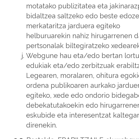
motatako publizitatea eta jakinara
bidaltzea saltzeko edo beste edoze
merkataritza jarduera egiteko
helburuarekin nahiz hirugarrenen d
pertsonalak biltegiratzeko xedearek
Webgune hau eta/edo bertan lortu
edukiak eta/edo zerbitzuak erabilt
Legearen, moralaren, ohitura egok
ordena publikoaren aurkako jardue
egiteko, xede edo ondorio bidegab
debekatutakoekin edo hirugarrene
eskubide eta interesentzat kaltegar
direnekin.