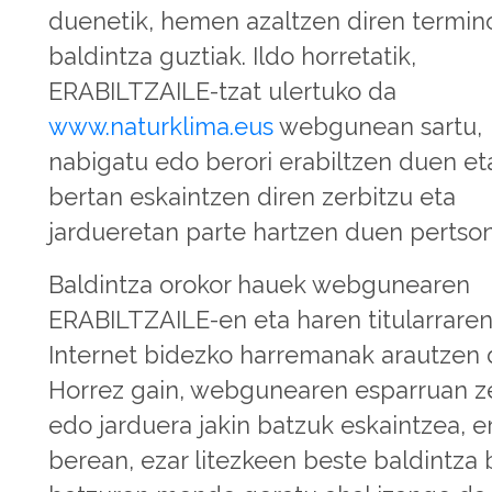
duenetik, hemen azaltzen diren termin
baldintza guztiak. Ildo horretatik,
ERABILTZAILE-tzat ulertuko da
www.naturklima.eus
webgunean sartu,
nabigatu edo berori erabiltzen duen et
bertan eskaintzen diren zerbitzu eta
jardueretan parte hartzen duen pertson
Baldintza orokor hauek webgunearen
ERABILTZAILE-en eta haren titularraren
Internet bidezko harremanak arautzen d
Horrez gain, webgunearen esparruan z
edo jarduera jakin batzuk eskaintzea, e
berean, ezar litezkeen beste baldintza 