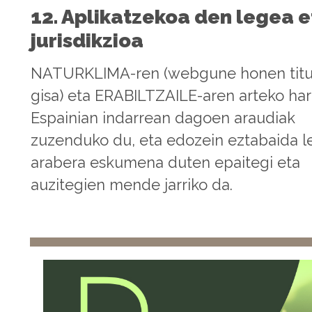
12. Aplikatzekoa den legea e
jurisdikzioa
NATURKLIMA-ren (webgune honen titu
gisa) eta ERABILTZAILE-aren arteko h
Espainian indarrean dagoen araudiak
zuzenduko du, eta edozein eztabaida 
arabera eskumena duten epaitegi eta
auzitegien mende jarriko da.