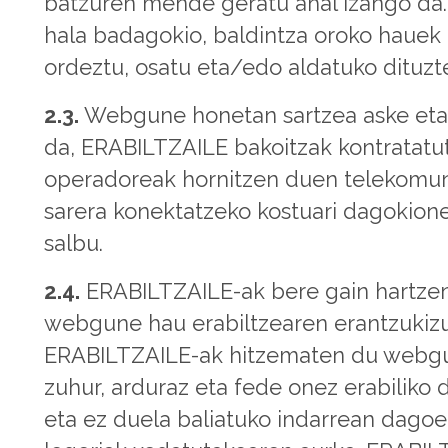
batzuren mende geratu ahal izango da.
hala badagokio, baldintza oroko hauek
ordeztu, osatu eta/edo aldatuko dituzt
2.3.
Webgune honetan sartzea aske et
da, ERABILTZAILE bakoitzak kontratatu
operadoreak hornitzen duen telekomun
sarera konektatzeko kostuari dagokion
salbu.
2.4.
ERABILTZAILE-ak bere gain hartze
webgune hau erabiltzearen erantzukiz
ERABILTZAILE-ak hitzematen du webg
zuhur, arduraz eta fede onez erabiliko 
eta ez duela baliatuko indarrean dago