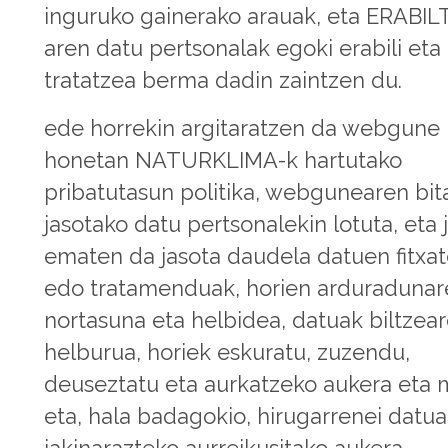
inguruko gainerako arauak, eta ERABIL
aren datu pertsonalak egoki erabili eta
tratatzea berma dadin zaintzen du.
ede horrekin argitaratzen da webgune
honetan NATURKLIMA-k hartutako
pribatutasun politika, webgunearen bit
jasotako datu pertsonalekin lotuta, eta 
ematen da jasota daudela datuen fitxa
edo tratamenduak, horien arduradunar
nortasuna eta helbidea, datuak biltzea
helburua, horiek eskuratu, zuzendu,
deuseztatu eta aurkatzeko aukera eta
eta, hala badagokio, hirugarrenei datu
jakinarazteko aurreikusitako aukera.