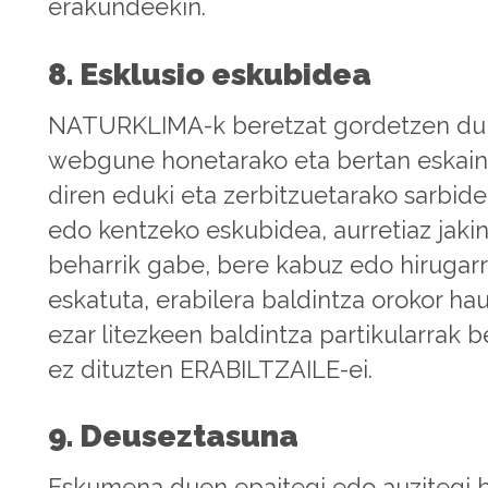
erakundeekin.
8. Esklusio eskubidea
NATURKLIMA-k beretzat gordetzen du
webgune honetarako eta bertan eskai
diren eduki eta zerbitzuetarako sarbid
edo kentzeko eskubidea, aurretiaz jakin
beharrik gabe, bere kabuz edo hirugar
eskatuta, erabilera baldintza orokor h
ezar litezkeen baldintza partikularrak 
ez dituzten ERABILTZAILE-ei.
9. Deuseztasuna
Eskumena duen epaitegi edo auzitegi 