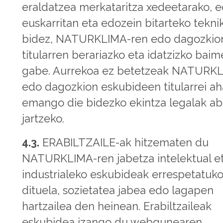
eraldatzea merkataritza xedeetarako, 
euskarritan eta edozein bitarteko tekni
bidez, NATURKLIMA-ren edo dagozkio
titularren berariazko eta idatzizko baim
gabe. Aurrekoa ez betetzeak NATURKL
edo dagozkion eskubideen titularrei a
emango die bidezko ekintza legalak ab
jartzeko.
4.3.
ERABILTZAILE-ak hitzematen du
NATURKLIMA-ren jabetza intelektual e
industrialeko eskubideak errespetatuk
dituela, sozietatea jabea edo lagapen
hartzailea den heinean. Erabiltzaileak
eskubidea izango du webgunearen