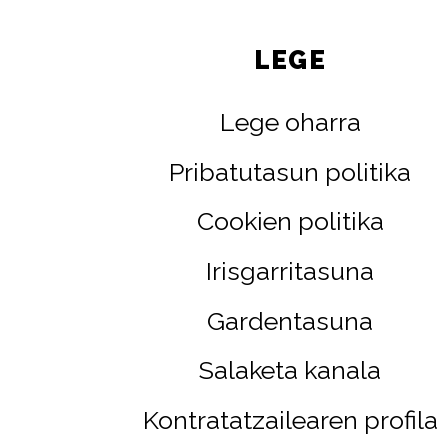
LEGE
Lege oharra
Pribatutasun politika
Cookien politika
Irisgarritasuna
Gardentasuna
Salaketa kanala
Kontratatzailearen profila