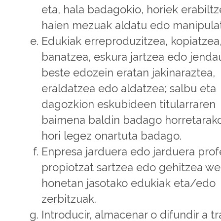
eta, hala badagokio, horiek erabiltz
haien mezuak aldatu edo manipula
Edukiak erreproduzitzea, kopiatzea
banatzea, eskura jartzea edo jenda
beste edozein eratan jakinaraztea,
eraldatzea edo aldatzea; salbu eta
dagozkion eskubideen titularraren
baimena baldin badago horretarak
hori legez onartuta badago.
Enpresa jarduera edo jarduera prof
propiotzat sartzea edo gehitzea 
honetan jasotako edukiak eta/edo
zerbitzuak.
Introducir, almacenar o difundir a t