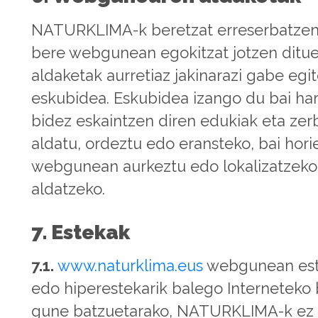
NATURKLIMA-k beretzat erreserbatze
bere webgunean egokitzat jotzen ditu
aldaketak aurretiaz jakinarazi gabe egi
eskubidea. Eskubidea izango du bai ha
bidez eskaintzen diren edukiak eta zer
aldatu, ordeztu edo eransteko, bai hori
webgunean aurkeztu edo lokalizatzek
aldatzeko.
7. Estekak
7.1.
www.naturklima.eus
webgunean est
edo hiperestekarik balego Interneteko
gune batzuetarako, NATURKLIMA-k ez