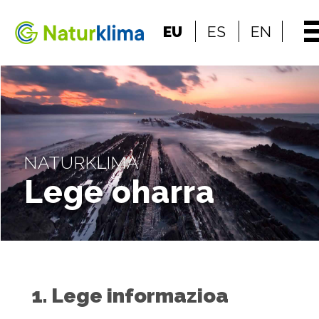
Indize nagusira jo
EU
ES
EN
Edukietara jo
NATURKLIMA
Lege oharra
1. Lege informazioa