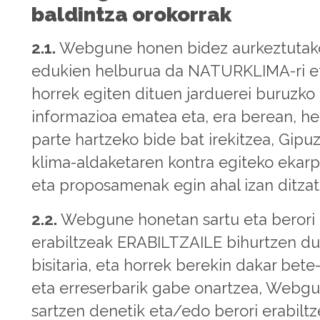
baldintza orokorrak
2.1.
Webgune honen bidez aurkeztutak
edukien helburua da NATURKLIMA-ri e
horrek egiten dituen jarduerei buruzko
informazioa ematea eta, era berean, her
parte hartzeko bide bat irekitzea, Gipu
klima-aldaketaren kontra egiteko ekar
eta proposamenak egin ahal izan ditzat
2.2.
Webgune honetan sartu eta berori
erabiltzeak ERABILTZAILE bihurtzen d
bisitaria, eta horrek berekin dakar bet
eta erreserbarik gabe onartzea, Webg
sartzen denetik eta/edo berori erabilt