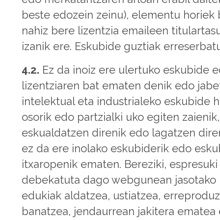
beste edozein zeinu), elementu horiek
nahiz bere lizentzia emaileen titularta
izanik ere. Eskubide guztiak erreserbatu
4.2.
Ez da inoiz ere ulertuko eskubide 
lizentziaren bat ematen denik edo jabe
intelektual eta industrialeko eskubide h
osorik edo partzialki uko egiten zaienik,
eskualdatzen direnik edo lagatzen diren
ez da ere inolako eskubiderik edo esku
itxaropenik ematen. Bereziki, espresuki
debekatuta dago webgunean jasotako
edukiak aldatzea, ustiatzea, erreproduz
banatzea, jendaurrean jakitera ematea