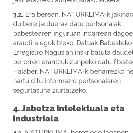
3.2.
Era berean, NATURKLIMA-k jakinar
du bere jarduerak datu pertsonalak
babestearen inguruan indarrean dago
araudira egokitzeko, Datuak Babesteko
Erregistro Nagusian inskribatuta daude
berorren erantzukizunpeko datu fitxate
Halaber, NATURKLIMA-k beharrezko ne
hartu ditu informazio pertsonalaren
segurtasuna ziurtatzeko.
4. Jabetza intelektuala eta
industriala
4.1.
NATURKLIMA, berez edo lagapen