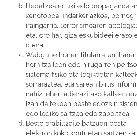
Hedatzea eduki edo propaganda arr
xenofoboa, indarkeriazkoa, pornogra
iraingarria, terrorismoaren apologi
eta, oro har, giza eskubideei eraso 
diena.
Webgune honen titularraren, haren
hornitzaileen edo hirugarren perts
sistema fisiko eta logikoetan kaltea
sorraraztea, eta sarean birus infor
nahiz lehen adierazitako kalteen er
izan daitekeen beste edozein sistem
edo logiko sartzea edo zabaltzea.
Beste erabiltzaile batzuen posta
elektronikoko kontuetan sartzen sa