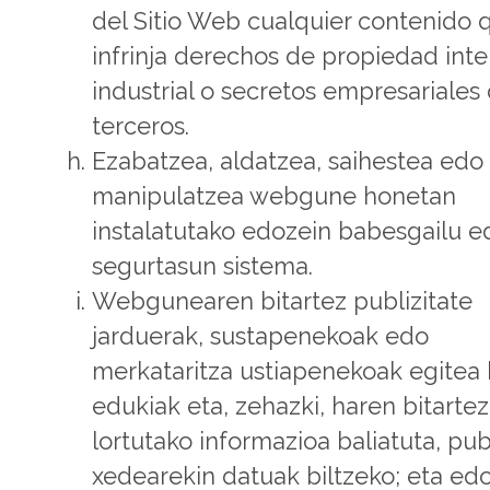
del Sitio Web cualquier contenido 
infrinja derechos de propiedad inte
industrial o secretos empresariales
terceros.
Ezabatzea, aldatzea, saihestea edo
manipulatzea webgune honetan
instalatutako edozein babesgailu e
segurtasun sistema.
Webgunearen bitartez publizitate
jarduerak, sustapenekoak edo
merkataritza ustiapenekoak egitea
edukiak eta, zehazki, haren bitartez
lortutako informazioa baliatuta, pub
xedearekin datuak biltzeko; eta ed