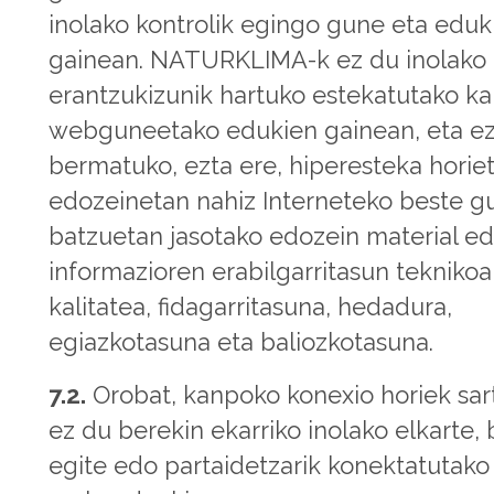
inolako kontrolik egingo gune eta eduk
gainean. NATURKLIMA-k ez du inolako
erantzukizunik hartuko estekatutako k
webguneetako edukien gainean, eta ez
bermatuko, ezta ere, hiperesteka horie
edozeinetan nahiz Interneteko beste g
batzuetan jasotako edozein material e
informazioren erabilgarritasun teknikoa
kalitatea, fidagarritasuna, hedadura,
egiazkotasuna eta baliozkotasuna.
7.2.
Orobat, kanpoko konexio horiek sar
ez du berekin ekarriko inolako elkarte, 
egite edo partaidetzarik konektatutako