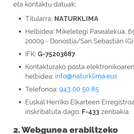
eta kontaktu datuak:
Titularra:
NATURKLIMA
Helbidea: Mikeletegi Pasealekua, 65
20009 - Donostia/San Sebastián (G
IFK:
G-75203687
Kontakturako posta elektronikoare
helbidea:
info@naturklima.eus
Telefonoa:
943 00 50 85
Euskal Herriko Elkarteen Erregistro
inskribatuta dago:
F-433
zenbakia.
2. Webgunea erabiltzeko