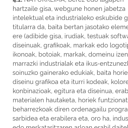
hartzaile gisa, webgune honen jabetza
intelektual eta industrialeko eskubide 
titularra da, baita bertan jasotako ele
ere (adibide gisa, irudiak, testuak softw
diseinuak, grafikoak, markak edo logoti
ikonoak, botoiak, markak, domeinu izen
marrazki industrialak eta ikus-entzune
soinuzko gainerako edukiak, baita hori
diseinu grafikoa eta iturri kodeak, kolor
konbinazioak, egitura eta diseinua, erab
materialen hautaketa, horiek funtziona
beharrezkoak diren ordenagailu progr
sarbidea eta erabilera eta, oro ha, indus
edo merkataritzaren arloan erabil dait