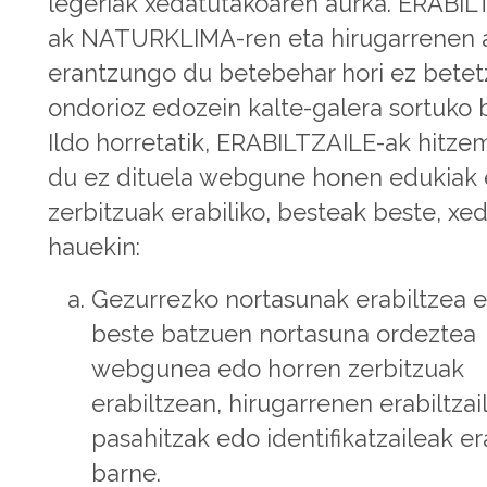
legeriak xedatutakoaren aurka. ERABIL
ak NATURKLIMA-ren eta hirugarrenen 
erantzungo du betebehar hori ez bete
ondorioz edozein kalte-galera sortuko b
Ildo horretatik, ERABILTZAILE-ak hitze
du ez dituela webgune honen edukiak 
zerbitzuak erabiliko, besteak beste, xe
hauekin:
Gezurrezko nortasunak erabiltzea 
beste batzuen nortasuna ordeztea
webgunea edo horren zerbitzuak
erabiltzean, hirugarrenen erabiltzai
pasahitzak edo identifikatzaileak er
barne.