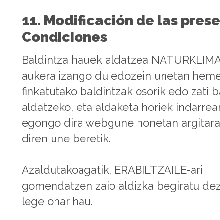
11. Modificación de las pres
Condiciones
Baldintza hauek aldatzea NATURKLIM
aukera izango du edozein unetan hem
finkatutako baldintzak osorik edo zati 
aldatzeko, eta aldaketa horiek indarrea
egongo dira webgune honetan argitar
diren une beretik.
Azaldutakoagatik, ERABILTZAILE-ari
gomendatzen zaio aldizka begiratu dez
lege ohar hau.