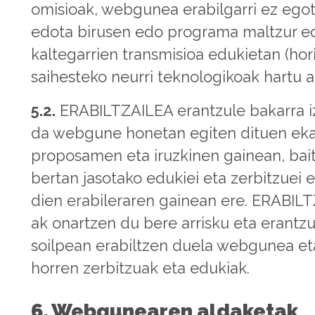
omisioak, webgunea erabilgarri ez ego
edota birusen edo programa maltzur e
kaltegarrien transmisioa edukietan (hor
saihesteko neurri teknologikoak hartu a
5.2.
ERABILTZAILEA erantzule bakarra 
da webgune honetan egiten dituen ek
proposamen eta iruzkinen gainean, bai
bertan jasotako edukiei eta zerbitzuei
dien erabileraren gainean ere. ERABIL
ak onartzen du bere arrisku eta erantz
soilpean erabiltzen duela webgunea et
horren zerbitzuak eta edukiak.
6. Webgunearen aldaketak