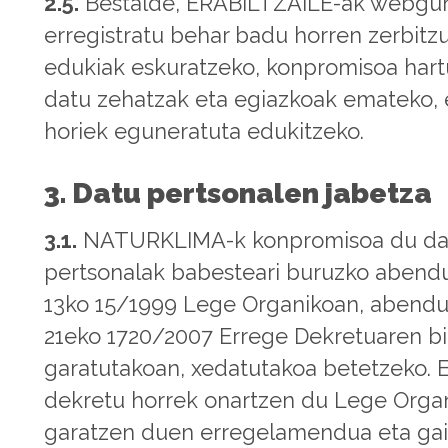
2.5.
Bestalde, ERABILTZAILE-ak webgu
erregistratu behar badu horren zerbitz
edukiak eskuratzeko, konpromisoa har
datu zehatzak eta egiazkoak emateko, 
horiek eguneratuta edukitzeko.
3. Datu pertsonalen jabetza
3.1.
NATURKLIMA-k konpromisoa du da
pertsonalak babesteari buruzko abend
13ko 15/1999 Lege Organikoan, abend
21eko 1720/2007 Errege Dekretuaren b
garatutakoan, xedatutakoa betetzeko. 
dekretu horrek onartzen du Lege Orga
garatzen duen erregelamendua eta ga