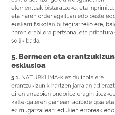
elementuak bistaratzeko, eta inprimitu,
eta haren ordenagailuan edo beste ed
euskarri fisikotan biltegiratzeko ere, bal
haren erabilera pertsonal eta pribaturak
soilik bada.
5. Bermeen eta erantzukizu
esklusioa
5.1.
NATURKLIMA-k ez du inola ere
erantzukizunik hartzen jarraian adieraz
diren arrazoien ondorioz eragin litezke
kalte-galeren gainean; adibide gisa et
ez mugatzailean: edukien erroreak edo