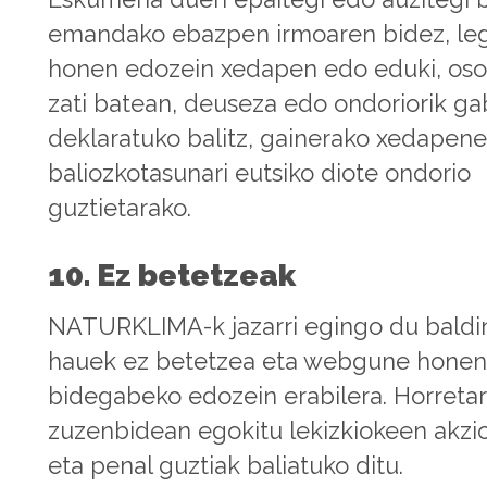
emandako ebazpen irmoaren bidez, le
honen edozein xedapen edo eduki, oso
zati batean, deuseza edo ondoriorik g
deklaratuko balitz, gainerako xedapen
baliozkotasunari eutsiko diote ondorio
guztietarako.
10. Ez betetzeak
NATURKLIMA-k jazarri egingo du baldi
hauek ez betetzea eta webgune hone
bidegabeko edozein erabilera. Horretar
zuzenbidean egokitu lekizkiokeen akzio 
eta penal guztiak baliatuko ditu.