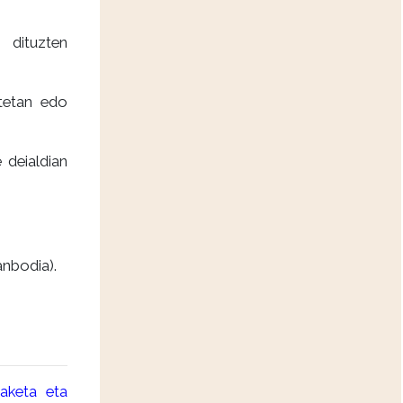
n dituzten
itetan edo
 deialdian
anbodia).
daketa eta