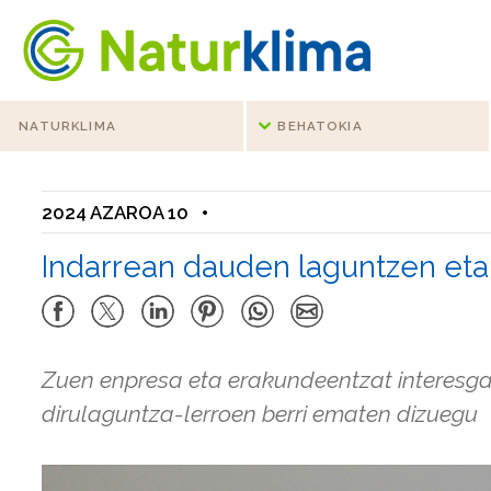
Indize nagusira jo
Edukietara jo
NATURKLIMA
BEHATOKIA
2024 AZAROA 10
•
Indarrean dauden laguntzen eta 
Zuen enpresa eta erakundeentzat interesgar
dirulaguntza-lerroen berri ematen dizuegu