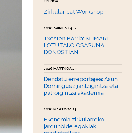
EDIZIOA
Zirkular bat Workshop
2026 APIRILA 14
•
Txosten Berria: KLIMARI
LOTUTAKO OSASUNA
DONOSTIAN
2026 MARTXOA 23
•
Dendatu erreportajea: Asun
Domínguez jantzigintza eta
patroigintza akademia
2026 MARTXOA 23
•
Ekonomia zirkularreko
jardunbide egokiak