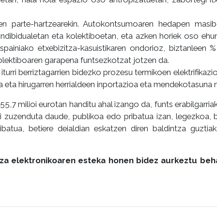
len parte-hartzearekin. Autokontsumoaren hedapen masi
 indibidualetan eta kolektiboetan, eta azken horiek oso ehun
Espainiako etxebizitza-kasuistikaren ondorioz, biztanleen 
kolektiboaren garapena funtsezkotzat jotzen da.
iturri berriztagarrien bidezko prozesu termikoen elektrifikazi
ra eta hirugarren herrialdeen inportazioa eta mendekotasuna 
55,7 milioi eurotan handitu ahal izango da, funts erabilgarri
ri zuzenduta daude, publikoa edo pribatua izan, legezkoa, 
ibatua, betiere deialdian eskatzen diren baldintza guztia
za elektronikoaren esteka honen bidez aurkeztu beha