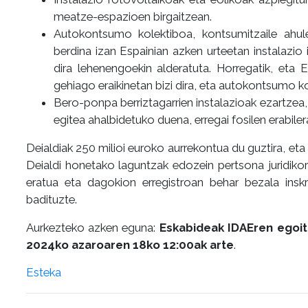
meatze-espazioen birgaitzean.
Autokontsumo kolektiboa, kontsumitzaile ahu
berdina izan Espainian azken urteetan instalazio
dira lehenengoekin alderatuta. Horregatik, eta 
gehiago eraikinetan bizi dira, eta autokontsumo 
Bero-ponpa berriztagarrien instalazioak ezartzea, 
egitea ahalbidetuko duena, erregai fosilen erabile
Deialdiak 250 milioi euroko aurrekontua du guztira, eta 
Deialdi honetako laguntzak edozein pertsona juridiko
eratua eta dagokion erregistroan behar bezala inskr
badituzte.
Aurkezteko azken eguna:
Eskabideak IDAEren egoit
2024ko azaroaren 18ko 12:00ak arte
.
Esteka