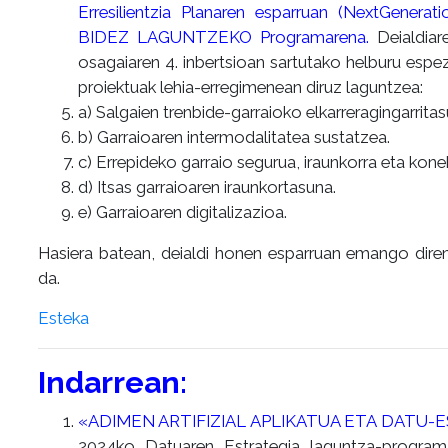
Erresilientzia Planaren esparruan (NextGe
BIDEZ LAGUNTZEKO Programarena.
Deialdiare
osagaiaren 4. inbertsioan sartutako helburu espe
proiektuak lehia-erregimenean diruz laguntzea:
a) Salgaien trenbide-garraioko elkarreragingarritas
b) Garraioaren intermodalitatea sustatzea.
c) Errepideko garraio segurua, iraunkorra eta kone
d) Itsas garraioaren iraunkortasuna.
e) Garraioaren digitalizazioa.
Hasiera batean, deialdi honen esparruan emango dir
da.
Esteka
Indarrean:
«ADIMEN ARTIFIZIAL APLIKATUA ETA DATU
2024ko Datuaren Estrategia laguntza-program