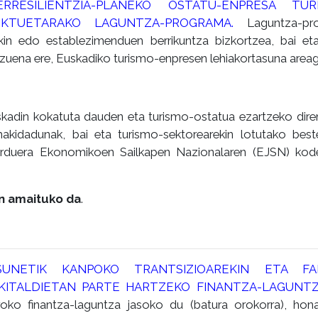
RESILIENTZIA-PLANEKO OSTATU-ENPRESA TURI
EKTUETARAKO LAGUNTZA-PROGRAMA.
Laguntza-pro
kin edo establezimenduen berrikuntza bizkortzea, bai et
tzuena ere, Euskadiko turismo-enpresen lehiakortasuna area
kadin kokatuta dauden eta turismo-ostatua ezartzeko diren
makidadunak, bai eta turismo-sektorearekin lotutako best
Jarduera Ekonomikoen Sailkapen Nazionalaren (EJSN) kod
n amaituko da
.
UNETIK KANPOKO TRANTSIZIOAREKIN ETA FAB
KITALDIETAN PARTE HARTZEKO FINANTZA-LAGUNT
oko finantza-laguntza jasoko du (batura orokorra), hon