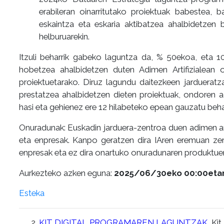
erabileran oinarritutako proiektuak babestea, 
eskaintza eta eskaria aktibatzea ahalbidetzen 
helburuarekin.
Itzuli beharrik gabeko laguntza da, % 50ekoa, eta 1
hobetzea ahalbidetzen duten Adimen Artifizialean o
proiektuetarako. Diruz lagundu daitezkeen jardueratza
prestatzea ahalbidetzen dieten proiektuak, ondoren adi
hasi eta gehienez ere 12 hilabeteko epean gauzatu beha
Onuradunak: Euskadin jarduera-zentroa duen adimen arti
eta enpresak. Kanpo geratzen dira IAren eremuan zerb
enpresak eta ez dira onartuko onuradunaren produktuen
Aurkezteko azken eguna:
2025/06/30eko 00:00eta
Esteka
KIT DIGITAL PROGRAMAREN LAGUNTZAK.
Kit