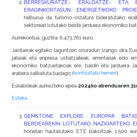
BERRESKURATZE-, ERALDATZE- ETA ER
ERAGINKORTASUN ENERGETIKOKO PROI
helburua da turismo-ostatura bideratutako erai
sektoreari lotutako beste jarduera ekonomiko ba
Aurrekontua, guztira: 6.473.761 euro.
Jarduerak egiteko laguntzen onuradun izango dira Eus
jabeak eta enpresa ustiatzaileak, errentariak edo e
ekonomiko batzuetakoak ere, baldin eta jarduera 
arabera sailkatuta badago (
kontsultatu hemen
).
Eskabideak aurkezteko epea
2024ko abenduaren 31
Esteka
GEMSTONE EXPLORE. EUROPAR BATAS
BERDEAREKIN LOTUTAKO NAZIOARTEKO E
honetan hautatutako ETE bakoitzak 1.500 eur