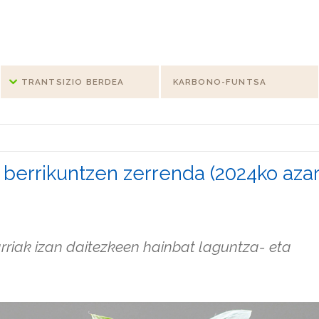
TRANTSIZIO BERDEA
KARBONO-FUNTSA
berrikuntzen zerrenda (2024ko aza
riak izan daitezkeen hainbat laguntza- eta