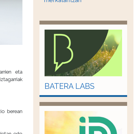
merkataritzan
rrien eta
ztagarriak
BATERA LABS
zio berean
xietan edo