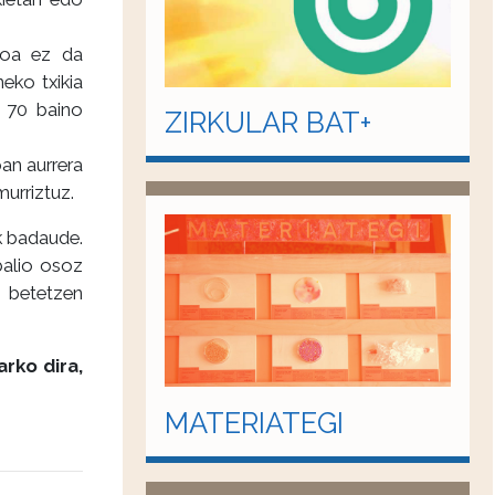
boa ez da
eko txikia
% 70 baino
ZIRKULAR BAT+
oan aurrera
murriztuz.
ak badaude.
balio osoz
k betetzen
rko dira,
MATERIATEGI