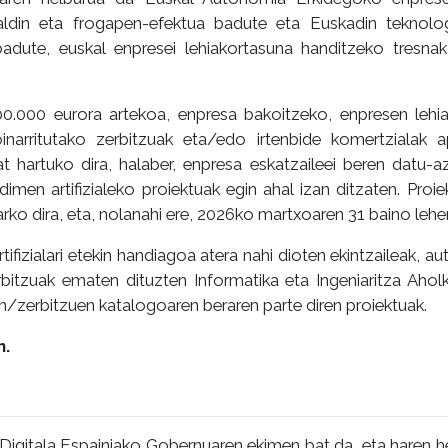
baldin eta frogapen-efektua badute eta Euskadin teknolo
badute, euskal enpresei lehiakortasuna handitzeko tresn
00.000 eurora artekoa, enpresa bakoitzeko, enpresen lehi
inarritutako zerbitzuak eta/edo irtenbide komertzialak a
t hartuko dira, halaber, enpresa eskatzaileei beren datu-az
men artifizialeko proiektuak egin ahal izan ditzaten. Proiek
rko dira, eta, nolanahi ere, 2026ko martxoaren 31 baino lehe
fizialari etekin handiagoa atera nahi dioten ekintzaileak, 
itzuak ematen dituzten Informatika eta Ingeniaritza Aholk
/zerbitzuen katalogoaren beraren parte diren proiektuak.
n.
 Digitala Espainiako Gobernuaren ekimen bat da, eta haren h