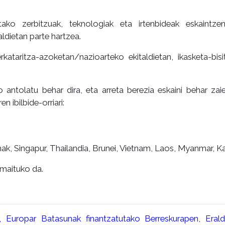
tako zerbitzuak, teknologiak eta irtenbideak eskaintze
dietan parte hartzea.
kataritza-azoketan/nazioarteko ekitaldietan, ikasketa-bis
 antolatu behar dira, eta arreta berezia eskaini behar zaie
n ibilbide-orriari:
nak, Singapur, Thailandia, Brunei, Vietnam, Laos, Myanmar, K
maituko da.
a, Europar Batasunak finantzatutako Berreskurapen, Eral