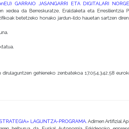
nerationEU) GARRAIO JASANGARRI ETA DIGITALARI NOR
n xedea da Berreskuratze, Eraldaketa eta Erresilientzia P
zifikoak betetzeko honako jardun-ildo hauetan sartzen diren 
una.
ktatua.
en dirulaguntzen gehieneko zenbatekoa 17.054.342,58 euro
-ESTRATEGIA» LAGUNTZA-PROGRAMA.
Adimen Artifizial Ap
aren helburua da Euskal Autonomia Erkidegoko enprese