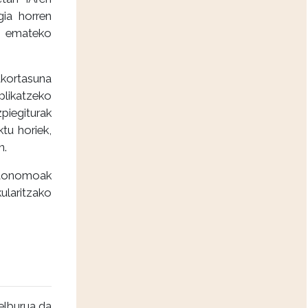
gia horren
ak emateko
akortasuna
plikatzeko
piegiturak
tu horiek,
n.
autonomoak
ularitzako
elburua da