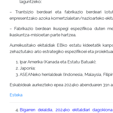
laguntzeko:
– Trantsizio berdeari eta fabrikazio berdeari lotu
enpresentzako azoka komertzialetan/nazioarteko ekital
– Fabrikazio berdean ikuspegi espezifikoa duten mer
ikaskuntza-misioetan parte hartzea.
Aurreikusitako ekitaldiak EBko estatu kideetatik kanpo
zehaztutako arlo estrategiko espezifikoei eta proiektuare
Ipar Amerika (Kanada eta Estatu Batuak);
Japonia;
ASEANeko herrialdeak (Indonesia, Malaysia, Filipi
Eskabideak aurkezteko epea 2024ko abenduaren 31n a
Esteka
Bigarren deialdia, 2024ko ekitaldiari dagokion