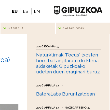
EU
ES
EN
IKASGELA
BALIABIDEAK
2026 EKAINA 05
•
Naturklimak 'Focus' txosten
roa)
berri bat argitaratu du klima-
aldaketak Gipuzkoako
udetan duen eraginari buruz
2026 APIRILA 17
•
BateraLabs Buruntzaldean
2026 APIRILA 17
•
NAZIOARTEKO 3.