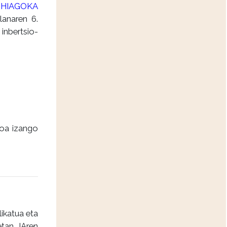
GEHIAGOKA
lanaren 6.
inbertsio-
koa izango
likatua eta
tan IAren