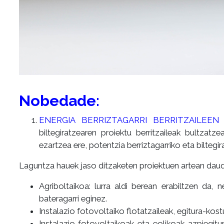
Nobedade:
ENERGIA BERRIZTAGARRI BERRITZAILEEN
biltegiratzearen proiektu berritzaileak bultzat
ezartzea ere, potentzia berriztagarriko eta bilteg
Laguntza hauek jaso ditzaketen proiektuen artean daud
Agriboltaikoa: lurra aldi berean erabiltzen da
bateragarri eginez.
Instalazio fotovoltaiko flotatzaileak, egitura-kos
Instalazio fotovoltaikoak eta eolikoak azpiegitu