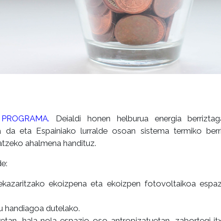
 PROGRAMA.
Deialdi honen helburua energia berriztaga
zea da eta Espainiako lurralde osoan sistema termiko berri
iratzeko ahalmena handituz.
e:
, nekazaritzako ekoizpena eta ekoizpen fotovoltaikoa espa
tu handiagoa dutelako.
retan, hala nola espazio oso antropizatuetan, zabortegi it