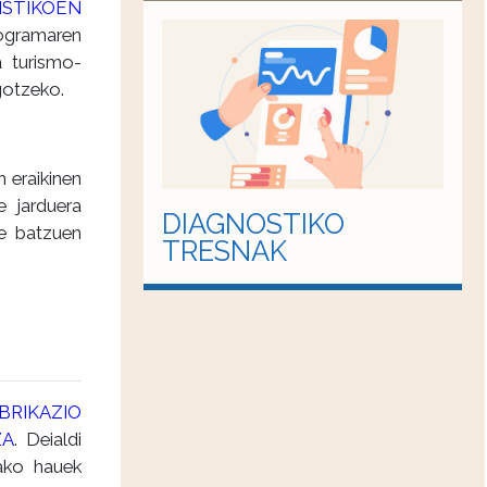
STIKOEN
gramaren
a turismo-
gotzeko.
 eraikinen
e jarduera
DIAGNOSTIKO
e batzuen
TRESNAK
RIKAZIO
ZA
. Deialdi
ako hauek