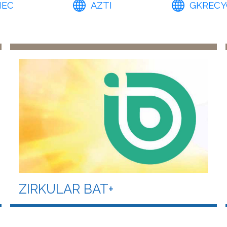
NEC
AZTI
GKRECY
ZIRKULAR BAT+