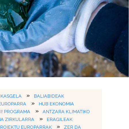
IKASGELA
BALIABIDEAK
 EUROPARRA
HUB EKONOMIA
I! PROGRAMA
ANTZARA KLIMATIKO
IA ZIRKULARRA
ERAGILEAK
ROIEKTU EUROPARRAK
ZER DA