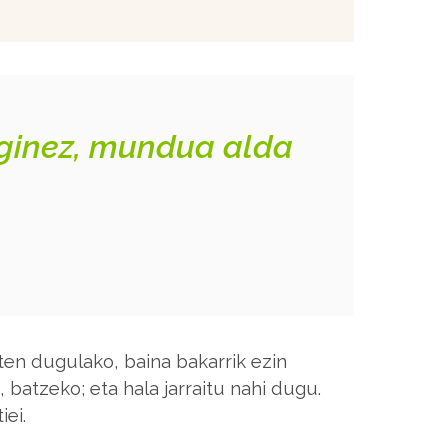
 eginez, mundua alda
en dugulako, baina bakarrik ezin
, batzeko; eta hala jarraitu nahi dugu.
ei.