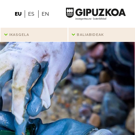
EU
ES
EN
IKASGELA
BALIABIDEAK