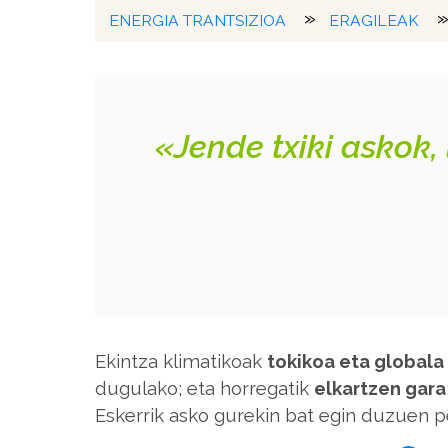
ENERGIA TRANTSIZIOA
ERAGILEAK
«Jende txiki askok,
Ekintza klimatikoak
tokikoa eta globala
dugulako; eta horregatik
elkartzen gara
Eskerrik asko gurekin bat egin duzuen pe