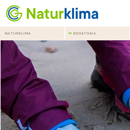
Indize nagusira jo
Edukietara jo
NATURKLIMA
BEHATOKIA