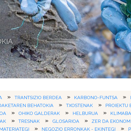
OKIA
A
TRANTSIZIO BERDEA
KARBONO-FUNTSA
DAKETAREN BEHATOKIA
TXOSTENAK
PROIEKTU
IOA
OHIKO GALDERAK
HELBURUA
KLIMABA
RAK
TRESNAK
GLOSARIOA
ZER DA EKONOM
MATERIATEGI
NEGOZIO ERRONKAK - EKINTEGI
P