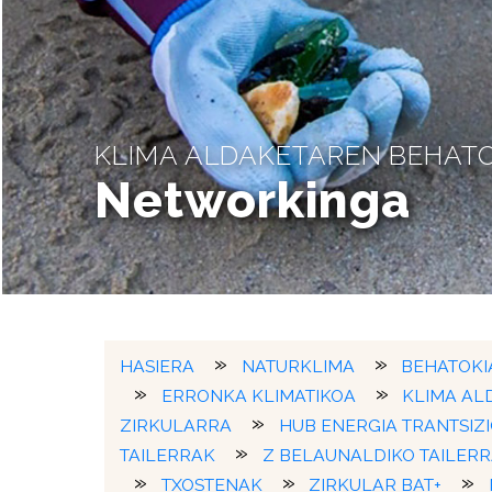
KLIMA ALDAKETAREN BEHAT
Networkinga
HASIERA
NATURKLIMA
BEHATOKI
ERRONKA KLIMATIKOA
KLIMA AL
ZIRKULARRA
HUB ENERGIA TRANTSIZ
TAILERRAK
Z BELAUNALDIKO TAILER
TXOSTENAK
ZIRKULAR BAT+