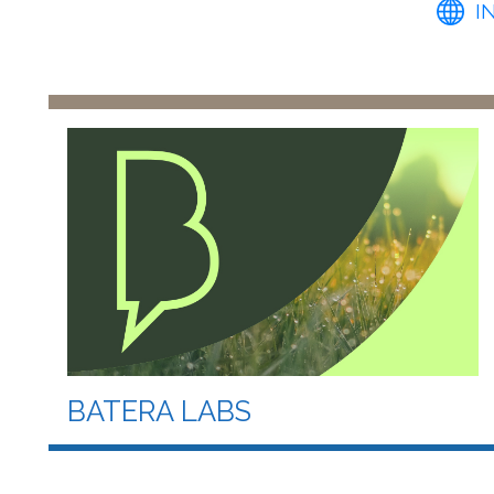
I
BATERA LABS