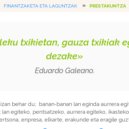
FINANTZAKETA ETA LAGUNTZAK
PRESTAKUNTZA
 leku txikietan, gauza txikiak
dezake»
Eduardo Galeano.
izan behar du; banan-banan lan eginda aurrera egit
; lan egiteko, pentsatzeko, aurrera egiteko, ikasteko
rtsona, enpresa, elkarte, erakunde eta eragile guzti