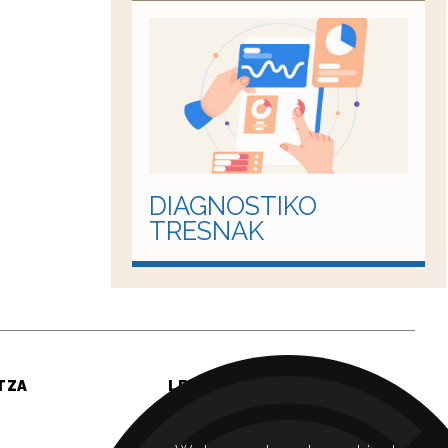
DIAGNOSTIKO
TRESNAK
TZA
LEGE
Lege oharra
Pribatutasun politika