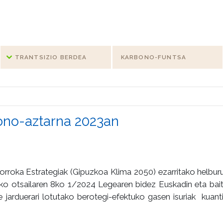
TRANTSIZIO BERDEA
KARBONO-FUNTSA
ono-aztarna 2023an
roka Estrategiak (Gipuzkoa Klima 2050) ezarritako helburue
uzko otsailaren 8ko 1/2024 Legearen bidez Euskadin eta bai
e jarduerari lotutako berotegi-efektuko gasen isuriak kuanti