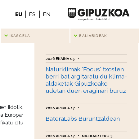
EU
ES
EN
IKASGELA
BALIABIDEAK
2026 EKAINA 05
•
Naturklimak 'Focus' txosten
berri bat argitaratu du klima-
aldaketak Gipuzkoako
udetan duen eraginari buruz
n ildotik,
2026 APIRILA 17
•
ta Europar
BateraLabs Buruntzaldean
fikatu ditu
2026 APIRILA 17
•
NAZIOARTEKO 3.