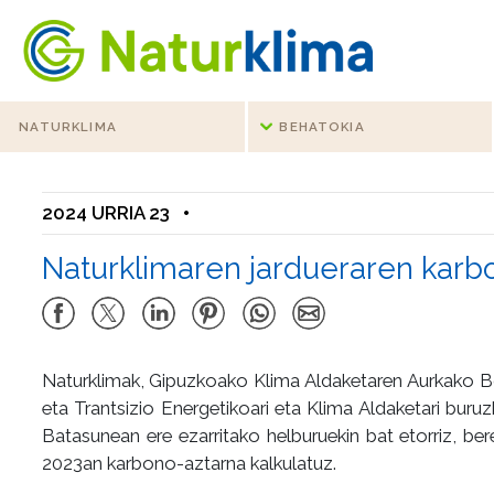
Indize nagusira jo
Edukietara jo
NATURKLIMA
BEHATOKIA
2024 URRIA 23
•
Naturklimaren jardueraren karb
Naturklimak, Gipuzkoako Klima Aldaketaren Aurkako Bor
eta Trantsizio Energetikoari eta Klima Aldaketari bur
Batasunean ere ezarritako helburuekin bat etorriz, ber
2023an karbono-aztarna kalkulatuz.