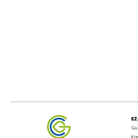
EZ
Gu
Ko