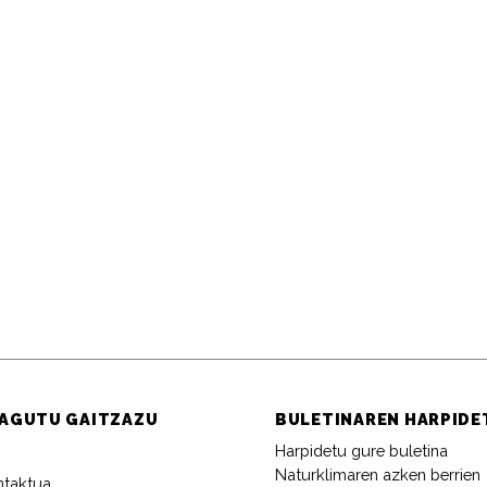
AGUTU GAITZAZU
BULETINAREN HARPIDE
Harpidetu gure buletina
Naturklimaren azken berrien
ntaktua