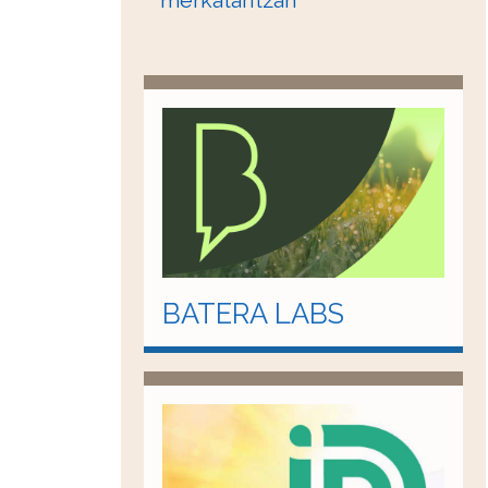
merkataritzan
BATERA LABS