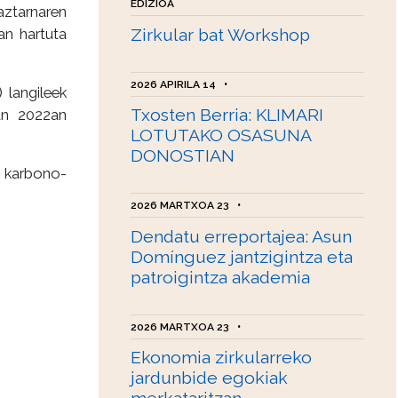
EDIZIOA
aztarnaren
an hartuta
Zirkular bat Workshop
2026 APIRILA 14
•
) langileek
Txosten Berria: KLIMARI
ean 2022an
LOTUTAKO OSASUNA
DONOSTIAN
o karbono-
2026 MARTXOA 23
•
Dendatu erreportajea: Asun
Domínguez jantzigintza eta
patroigintza akademia
2026 MARTXOA 23
•
Ekonomia zirkularreko
jardunbide egokiak