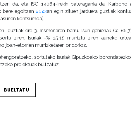
tzen da, eta ISO 14064-Irekin bateragarria da. Karbono 
mak bere egoitzan
2023
an egin zituen jarduera guztiak kontu
ndasunen kontsumoa).
ren, guztiak ere 3. Irismenaren barru. Isuri gehienak (% 86,7
sortu ziren. Isuriak -% 15,15 murriztu ziren aurreko urt
ako joan-etorrien murrizketaren ondorioz.
 lehengoratzeko, sortutako isuriak Gipuzkoako borondatezk
etzeko proiektuak bultzatuz.
BUELTATU