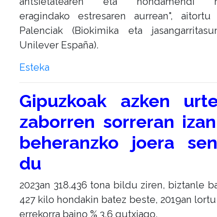
antsietatearen eta hondamendi na
eragindako estresaren aurrean", aitort
Palenciak (Biokimika eta jasangarritasu
Unilever España).
Esteka
Gipuzkoak azken urt
zaborren sorreran iza
beheranzko joera se
du
2023an 318.436 tona bildu ziren, biztanle b
427 kilo hondakin batez beste, 2019an lortu 
errekorra baino % 3,6 gutxiago.