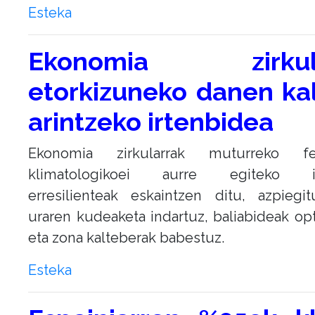
Esteka
Ekonomia zirkula
etorkizuneko danen ka
arintzeko irtenbidea
Ekonomia zirkularrak muturreko f
klimatologikoei aurre egiteko ir
erresilienteak eskaintzen ditu, azpiegi
uraren kudeaketa indartuz, baliabideak op
eta zona kalteberak babestuz.
Esteka