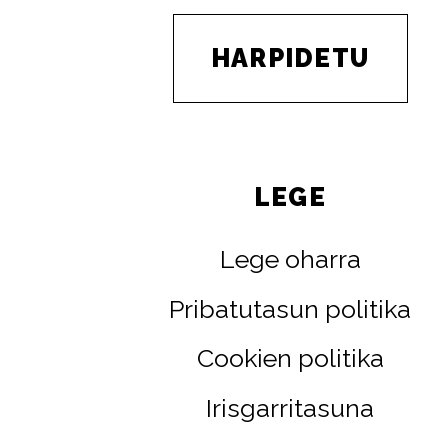
HARPIDETU
LEGE
Lege oharra
Pribatutasun politika
Cookien politika
Irisgarritasuna