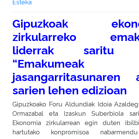
Esteka
Gipuzkoak ekon
zirkularreko ema
liderrak saritu 
“Emakumeak
jasangarritasunaren 
sarien lehen edizioan
Gipuzkoako Foru Aldundiak Idoia Azaldeg
Ormazabal eta Izaskun Suberbiola sari
Ekonomia zirkularrean egin duten ibilb
hartutako konpromisoa nabarmend