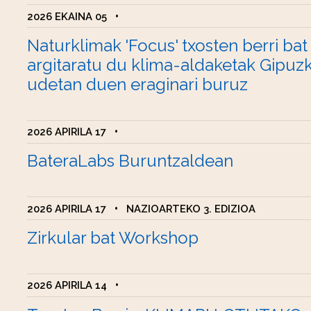
2026 EKAINA 05
•
Naturklimak 'Focus' txosten berri bat
argitaratu du klima-aldaketak Gipuz
udetan duen eraginari buruz
2026 APIRILA 17
•
BateraLabs Buruntzaldean
2026 APIRILA 17
•
NAZIOARTEKO 3. EDIZIOA
Zirkular bat Workshop
2026 APIRILA 14
•