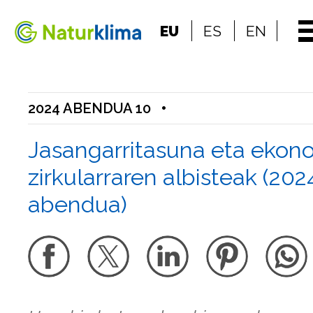
Indize nagusira jo
EU
ES
EN
Edukietara jo
2024 ABENDUA 10
•
Jasangarritasuna eta ekon
zirkularraren albisteak (20
abendua)