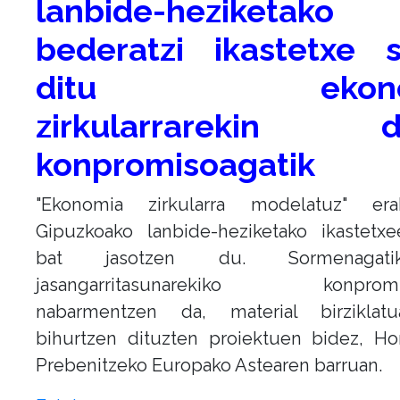
lanbide-heziketako
bederatzi ikastetxe s
ditu ekono
zirkularrarekin d
konpromisoagatik
"Ekonomia zirkularra modelatuz" era
Gipuzkoako lanbide-heziketako ikastetxe
bat jasotzen du. Sormenagat
jasangarritasunarekiko konpromis
nabarmentzen da, material birziklat
bihurtzen dituzten proiektuen bidez, Ho
Prebenitzeko Europako Astearen barruan.