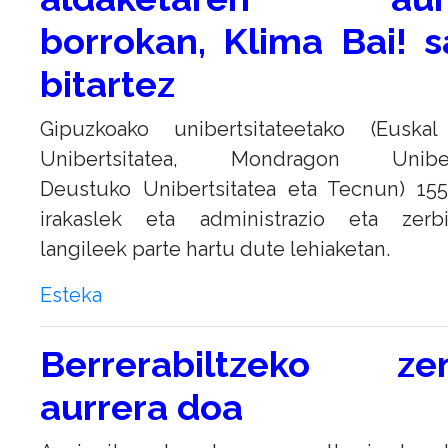
borrokan, Klima Bai! s
bitartez
Gipuzkoako unibertsitateetako (Euskal
Unibertsitatea, Mondragon Uniberts
Deustuko Unibertsitatea eta Tecnun) 155
irakaslek eta administrazio eta zerbi
langileek parte hartu dute lehiaketan.
Esteka
Berrerabiltzeko zen
aurrera doa