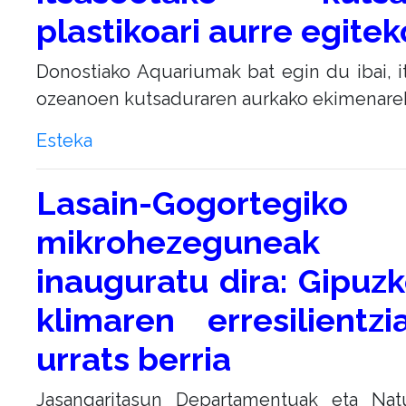
plastikoari aurre egitek
Donostiako Aquariumak bat egin du ibai, i
ozeanoen kutsaduraren aurkako ekimenarek
Esteka
Lasain-Gogortegiko
mikrohezeguneak
inauguratu dira: Gipuz
klimaren erresilientzi
urrats berria
Jasangaritasun Departamentuak eta Natu