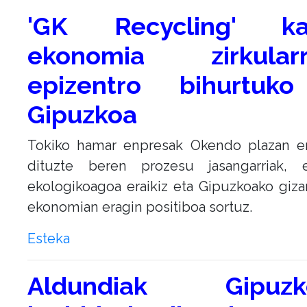
'GK Recycling' ka
ekonomia zirkularr
epizentro bihurtuk
Gipuzkoa
Tokiko hamar enpresak Okendo plazan er
dituzte beren prozesu jasangarriak, e
ekologikoagoa eraikiz eta Gipuzkoako giza
ekonomian eragin positiboa sortuz.
Esteka
Aldundiak Gipuzk