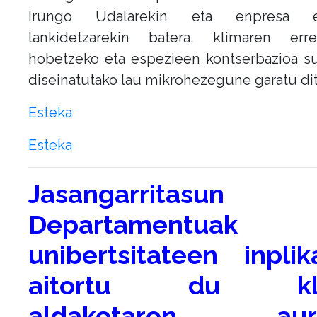
Irungo Udalarekin eta enpresa e
lankidetzarekin batera, klimaren erresi
hobetzeko eta espezieen kontserbazioa s
diseinatutako lau mikrohezegune garatu dit
Esteka
Esteka
Jasangarritasun
Departamentuak
unibertsitateen inplik
aitortu du kli
aldaketaren aur