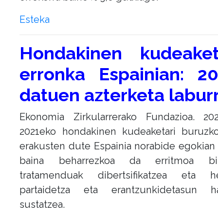
Esteka
Hondakinen kudeaket
erronka Espainian: 2
datuen azterketa labur
Ekonomia Zirkularrerako Fundazioa. 20
2021eko hondakinen kudeaketari buruzk
erakusten dute Espainia norabide egokian
baina beharrezkoa da erritmoa bizk
tratamenduak dibertsifikatzea eta her
partaidetza eta erantzunkidetasun h
sustatzea.