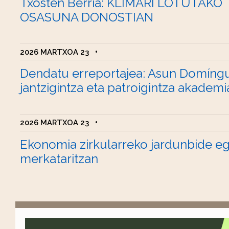
Txosten Berria: KLIMARI LOTUTAKO
OSASUNA DONOSTIAN
2026 MARTXOA 23
•
Dendatu erreportajea: Asun Domíng
jantzigintza eta patroigintza akademi
2026 MARTXOA 23
•
Ekonomia zirkularreko jardunbide e
merkataritzan