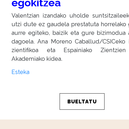
egokitzea
Valentzian izandako uholde suntsitzailee
utzi dute ez gaudela prestatuta horrelako 
aurre egiteko, baizik eta gure bizimodua 
dagoela. Ana Moreno Caballud/CSICeko ik
zientifikoa eta Espainiako Zientzie
Akademiako kidea.
Esteka
BUELTATU