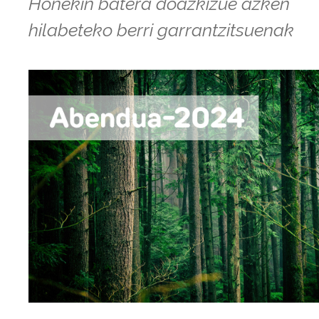
Honekin batera doazkizue azken
hilabeteko berri garrantzitsuenak