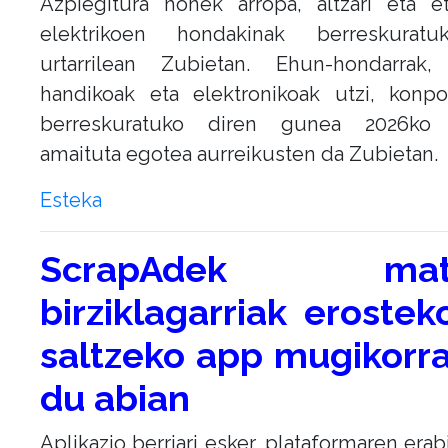
Azpiegitura honek arropa, altzari eta e
elektrikoen hondakinak berreskurat
urtarrilean Zubietan. Ehun-hondarrak,
handikoak eta elektronikoak utzi, konp
berreskuratuko diren gunea 2026ko 
amaituta egotea aurreikusten da Zubietan.
Esteka
ScrapAdek mate
birziklagarriak erostek
saltzeko app mugikorra 
du abian
Aplikazio berriari esker, plataformaren erab