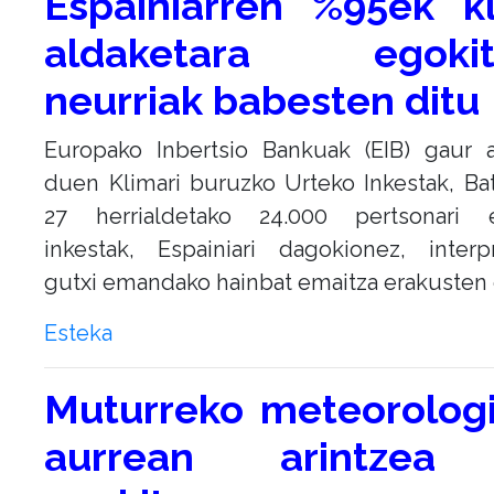
Espainiarren %95ek k
aldaketara egokit
neurriak babesten ditu
Europako Inbertsio Bankuak (EIB) gaur a
duen Klimari buruzko Urteko Inkestak, B
27 herrialdetako 24.000 pertsonari 
inkestak, Espainiari dagokionez, interpr
gutxi emandako hainbat emaitza erakusten 
Esteka
Muturreko meteorolog
aurrean arintzea