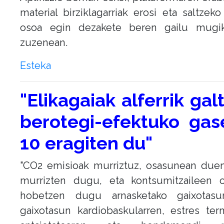
material birziklagarriak erosi eta saltzek
osoa egin dezakete beren gailu mugiko
zuzenean.
Esteka
"Elikagaiak alferrik gal
berotegi-efektuko ga
10 eragiten du"
"CO2 emisioak murriztuz, osasunean duen
murrizten dugu, eta kontsumitzaileen o
hobetzen dugu arnasketako gaixotas
gaixotasun kardiobaskularren, estres ter