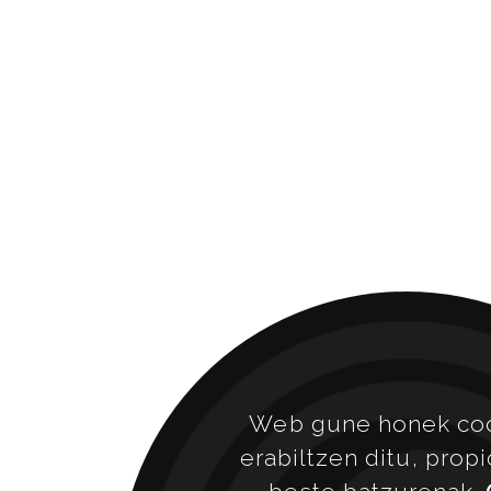
Web gune honek co
erabiltzen ditu, prop