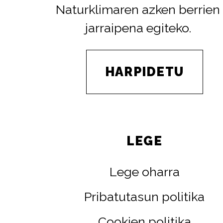
Naturklimaren azken berrien
jarraipena egiteko.
HARPIDETU
LEGE
Lege oharra
Pribatutasun politika
Cookien politika