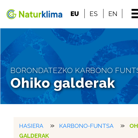
Indize nagusira jo
EU
ES
EN
Edukietara jo
BORONDATEZKO KARBONO FUNT
Ohiko galderak
HASIERA
KARBONO-FUNTSA
OH
GALDERAK