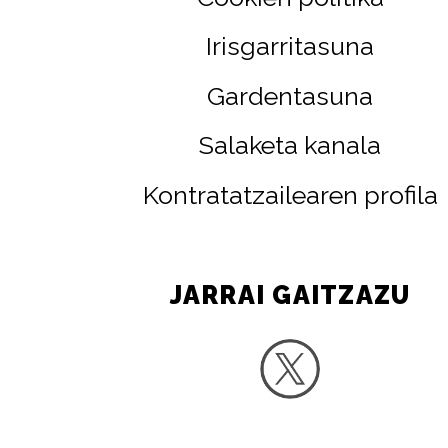
Irisgarritasuna
Gardentasuna
Salaketa kanala
Kontratatzailearen profila
JARRAI GAITZAZU